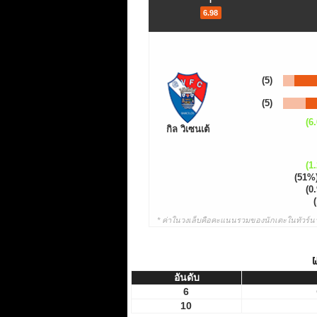
I
6.98
(5)
(5)
(6.
กิล วิเซนเต้
(1.
(51%
(0.
(
* ค่าในวงเล็บคือคะแนนรวมของนักเตะในทัวร์นา
ผ
อันดับ
อันดับ
6
10