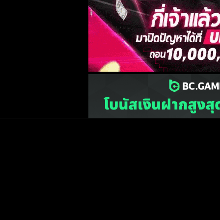
เว็บไซต์
one2ball.net
ไม่มีและไม่สนับสนุนการพน
©2015 ONE2BALL.COM / All rights reserved
หน้าแรก
ข่าวฟุตบ
วิเคราะห์บอล
Priv