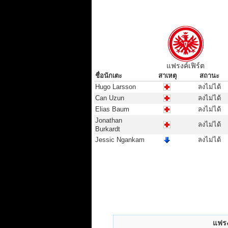
แฟรงค์เฟิร์ต
ชื่อนักเตะ
สาเหตุ
สถานะ
ชื่อนักเตะ
สาเหตุ
สถานะ
Hugo Larsson
ลงไม่ได้
Can Uzun
ลงไม่ได้
Elias Baum
ลงไม่ได้
Jonathan
ลงไม่ได้
Burkardt
Jessic Ngankam
ลงไม่ได้
แฟรง