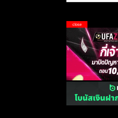
close
เว็บไซต์
one2ball.net
ไม่มีและไม่