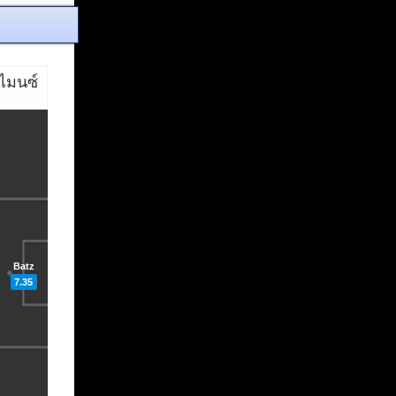
ไมนซ์
Batz
7.35