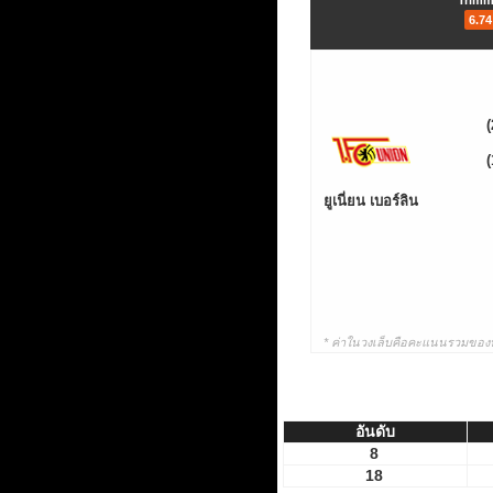
Trimm
6.74
(
(
ยูเนี่ยน เบอร์ลิน
* ค่าในวงเล็บคือคะแนนรวมของนั
อันดับ
อันดับ
8
18