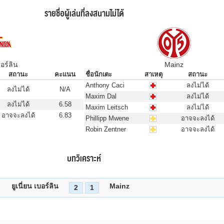
รายชื่อผู้เล่นที่ลงสนามไม่ได้
บอร์ลิน
Mainz
สถานะ
คะแนน
ชื่อนักเตะ
สาเหตุ
สถานะ
สถานะ
คะแนน
ชื่อนักเตะ
สาเหตุ
สถานะ
Anthony Caci
ลงไม่ได้
ลงไม่ได้
N/A
Maxim Dal
ลงไม่ได้
ลงไม่ได้
6.58
Maxim Leitsch
ลงไม่ได้
อาจจะลงได้
6.83
Phillipp Mwene
อาจจะลงได้
Robin Zentner
อาจจะลงได้
บทวิเคราะห์
ยูเนี่ยน เบอร์ลิน
Mainz
2
1