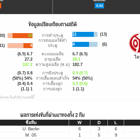
el
Widmer
6.44
ข้อมูลเปรียบเทียบทางสถิติ
11
(13)
20)
16
การทำประตู
การส่งบอลให้ทำ
4
(6)
11)
4
ประตู
(6.5)
6.7
คะแนนเฉลี่ย
6.7
(6.5)
ไม
27.2
อายุเฉลี่ย
28.1
187.2
ความสูงเฉลี่ย (ซ.ม)
182.7
(0.7)
0.8
การยิงประตู
0.9
(0.7)
(50%)
54%
การเลี้ยงหลบสำเร็จ
54%
(50%)
(0.4)
0.4
การเลี้ยงลูก
0.5
(0.6)
(1.1)
1
การแย่งลูก
1
(1.1)
กเตะในทัวร์นาเมนต์นี้
ผลการแข่งขันที่ผ่านมาของทั้ง 2 ทีม
ชื่อทีม
W
D
L
ชื่อทีม
W
D
L
U. Berlin
6
3
6
M. 05
1
5
9