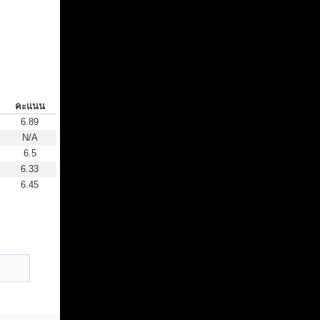
คะแนน
คะแนน
6.89
N/A
6.5
6.33
6.45