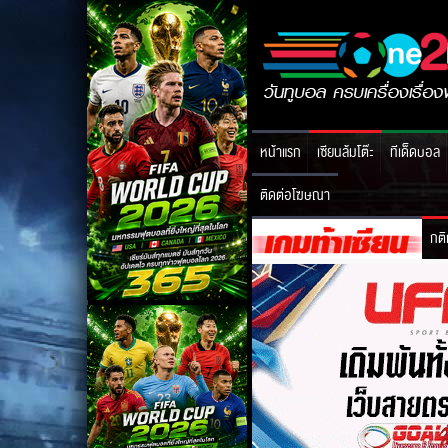
หน้าแรก
เซียนล้มโต๊ะ
ทีเด็ดบอล
ติดต่อโฆษณา
กติ