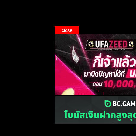
close
เว็บไซต์
one2ball.net
ไม่มีและไม่สนับสนุนการพน