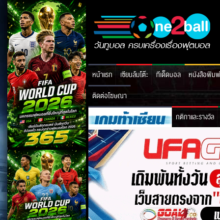
หน้าแรก
เซียนล้มโต๊ะ
ทีเด็ดบอล
หนังสือพิมพ
ติดต่อโฆษณา
กติกาและรางวัล