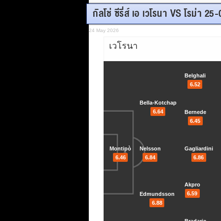
กัลโช่ ซีรี่ส์ เอ เวโรนา VS โรม่า 2
24 May 2026
เวโรนา
Belghali
6.52
Bella-Kotchap
6.64
Bernede
6.45
Montipò
Nelsson
Gagliardini
6.46
6.84
6.86
Akpro
6.59
Edmundsson
6.88