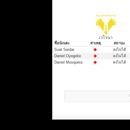
เวโรนา
ชื่อนักเตะ
สาเหตุ
สถานะ
ชื่อนักเตะ
สาเหตุ
สถานะ
Suat Serdar
ลงไม่ได้
Daniel Oyegoke
ลงไม่ได้
Daniel Mosquera
ลงไม่ได้