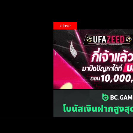
close
เว็บไซต์
one2ball.net
ไม่มีและไม่สนับสนุนการพน
©2015 ONE2BALL.COM / All rights reserved
หน้าแรก
ข่าวฟุตบ