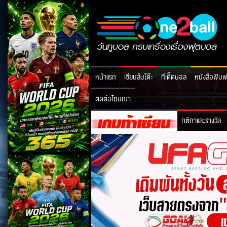
หน้าแรก
เซียนล้มโต๊ะ
ทีเด็ดบอล
หนังสือพิมพ
ติดต่อโฆษณา
กติกาและรางวัล