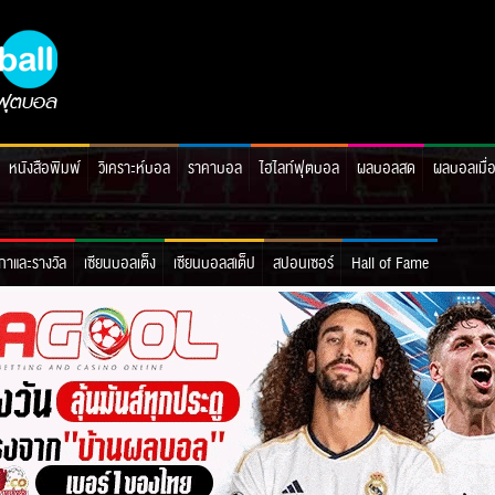
หนังสือพิมพ์
วิเคราะห์บอล
ราคาบอล
ไฮไลท์ฟุตบอล
ผลบอลสด
ผลบอลเมื่
กาและรางวัล
เซียนบอลเต็ง
เซียนบอลสเต็ป
สปอนเซอร์
Hall of Fame