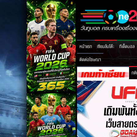
หน้าแรก
เซียนล้มโต๊ะ
ทีเด็ดบอล
ติดต่อโฆษณา
กติ