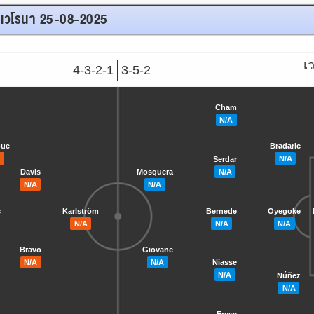
่ VS เวโรนา 25-08-2025
เ
4-3-2-1
3-5-2
Cham
N/A
bue
Bradaric
A
N/A
Serdar
N/A
Davis
Mosquera
N/A
N/A
c
Karlström
Bernede
Oyegoke
N/A
N/A
N/A
Bravo
Giovane
N/A
N/A
Niasse
N/A
Núñez
N/A