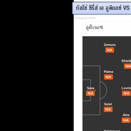
กัลโช่ ซีรี่ส์ เอ อูดิเนเซ
25 August 2025
อูดิเนเซ่
Zemura
N/A
Ehizi
N/
Palma
N/A
Sava
Lovri
N/A
N/A
Solet
N/A
Atta
N/A