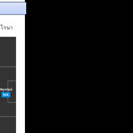
วโรนา
Montipò
N/A