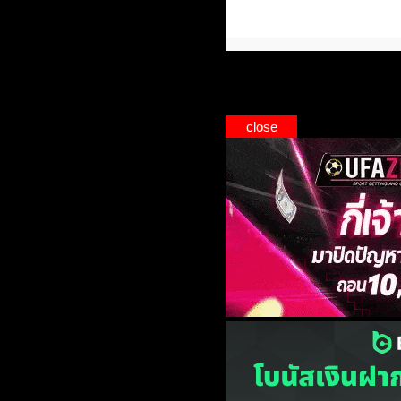
close