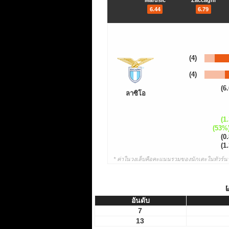
Marusic
Zaccagni
6.44
6.79
(4)
(4)
(6.
ลาซิโอ
(1.
(53%
(0.
(1.
* ค่าในวงเล็บคือคะแนนรวมของนักเตะในทัวร์นา
ผ
อันดับ
อันดับ
7
13