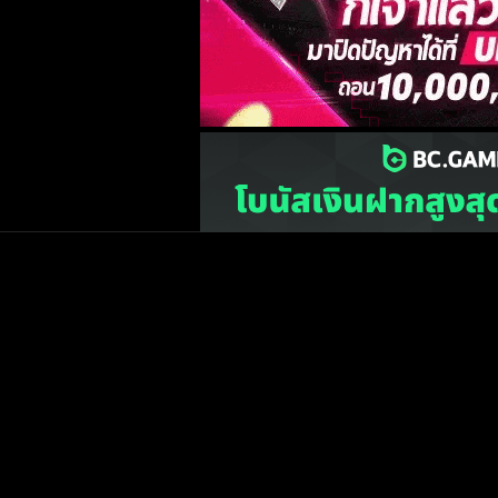
เว็บไซต์
one2ball.net
ไม่มีและไม่สนับสนุนการพน
©2015 ONE2BALL.COM / All rights reserved
หน้าแรก
ข่าวฟุตบ
วิเคราะห์บอล
Priv