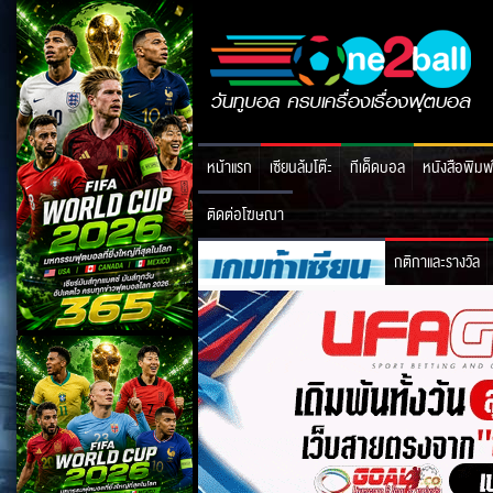
หน้าแรก
เซียนล้มโต๊ะ
ทีเด็ดบอล
หนังสือพิมพ
ติดต่อโฆษณา
กติกาและรางวัล