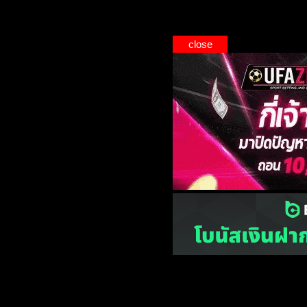
close
เว็บไซต์
one2ball.net
ไม่มีและไม่
©2015 ONE2BALL.COM / All rights reserved
หน้าแรก
ข่