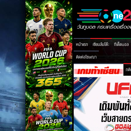
หน้าแรก
เซียนล้มโต๊ะ
ทีเด็ดบอล
ติดต่อโฆษณา
กติ