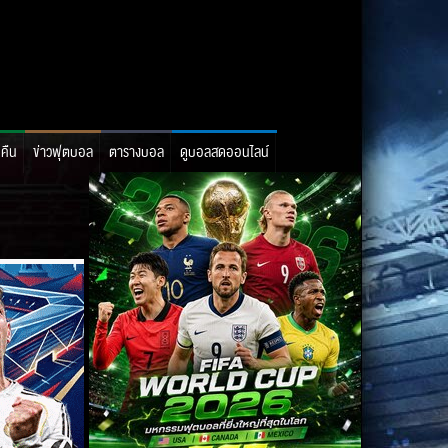
อคืน
ข่าวฟุตบอล
ตารางบอล
ดูบอลสดออนไลน์