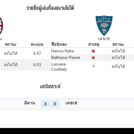
รายชื่อผู้เล่นที่ลงสนามไม่ได้
น
เลชเช่
สถานะ
คะแนน
ชื่อนักเตะ
สาเหตุ
สถานะ
สถานะ
คะแนน
ชื่อนักเตะ
สาเหตุ
สถานะ
Hamza Rafia
ลงไม่ได้
ลงไม่ได้
6.67
Balthazar Pierret
ลงไม่ได้
Lassana
ลงไม่ได้
6.53
ลงไม่ได้
Coulibaly
บทวิเคราะห์
มิลาน
เลชเช่
3
0