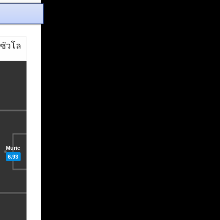
ซัวโล
Muric
6.93