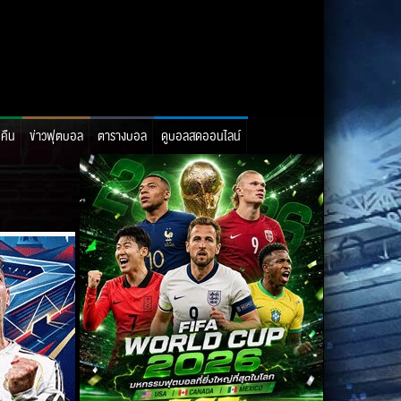
อคืน
ข่าวฟุตบอล
ตารางบอล
ดูบอลสดออนไลน์