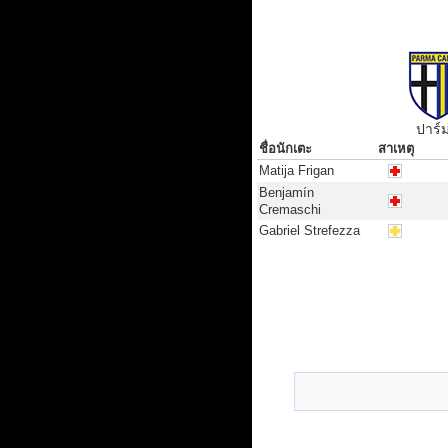
ปาร์ม
ชื่อนักเตะ
สาเหตุ
ชื่อนักเตะ
สาเหตุ
Matija Frigan
Benjamín
Cremaschi
Gabriel Strefezza