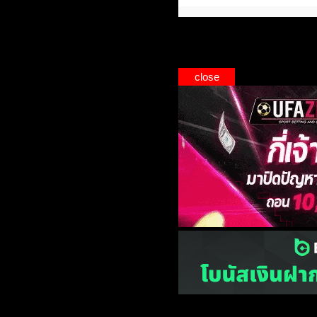
close
เว็บไซต์
one2ball.net
ไม่มีและไม่