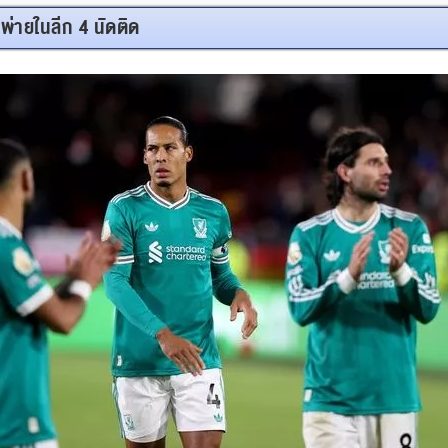
้พ่ายในลีก 4 นัดติด