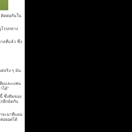
 ติดต่อกันใน
มยุโรปกลาง
าลที่แล้ว ซึ่ง
ต่จริง ๆ มัน
่วมทีมและแฟน
าได้”
้ ซึ่งทีมของ
ักอีกนัดกับ
ขาจะมาที่แอน
ะต่อยอดได้