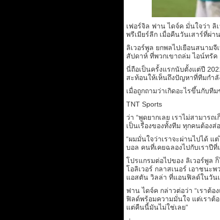
เฟอร์จิล ฟาน ไดจ์ค มั่นใจว่า ล
พรีเมียร์ลีก เมื่อคืนวันเสาร์ที
ลิเวอร์พูล ยกพลไปเยือนสนามจี
สัปดาห์ ที่พวกเขาถล่ม ไอน์ทรัค 
นี่ถือเป็นครั้งแรกนับตั้งแต่ปี 20
สะท้อนให้เห็นถึงปัญหาที่ทีมกำล
เมื่อถูกถามว่าเกิดอะไรขึ้นกับท
TNT Sports
ว่า “พูดยากเลย เราไม่สามารถเก็
เป็นเรื่องของทั้งทีม ทุกคนต้อง
“ผมมั่นใจว่าเราจะผ่านไปได้ แต
บอล คนที่เคยฉลองไปกับเราปีที่
โปรแกรมต่อไปของ ลิเวอร์พูล ก็ไ
โอลิเวอร์ กลาสเนอร์ เอาชนะพวกเข
แอสตัน วิลล่า ที่แอนฟิลด์ในวัน
ฟาน ไดจ์ค กล่าวต่อว่า “เราต้อ
ฟิลด์พร้อมความมั่นใจ แต่เราต้อง
แต่คืนนี้มันไม่ใช่เลย”