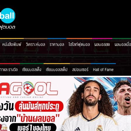
หนังสือพิมพ์
วิเคราะห์บอล
ราคาบอล
ไฮไลท์ฟุตบอล
ผลบอลสด
ผลบอลเมื่
กาและรางวัล
เซียนบอลเต็ง
เซียนบอลสเต็ป
สปอนเซอร์
Hall of Fame