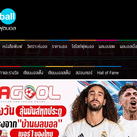
หนังสือพิมพ์
วิเคราะห์บอล
ราคาบอล
ไฮไลท์ฟุตบอล
ผลบอลสด
ผลบอลเมื่
กาและรางวัล
เซียนบอลเต็ง
เซียนบอลสเต็ป
สปอนเซอร์
Hall of Fame