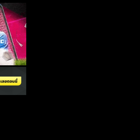
จัดทำขึ้นเพื่อความบันเทิงเท่านั้น
ดูบอลออนไลน์
ทีเด็ดบอลวันนี้
ราคาบอล
วิเคราะห์บอล