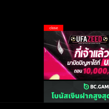
close
เว็บไซต์
one2ball.net
ไม่มีและไม่สนับสนุนการพน