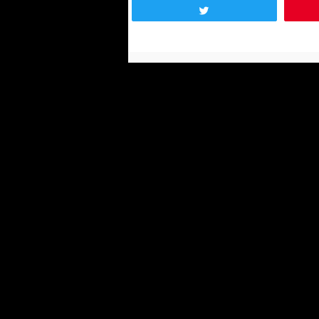
Tweet