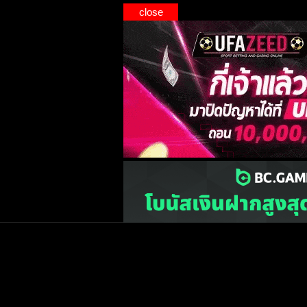
close
เว็บไซต์
one2ball.net
ไม่มีและไม่สนับสนุนการพน
©2015 ONE2BALL.COM / All rights reserved
หน้าแรก
ข่าวฟุตบ
วิเคราะห์บอล
Priv