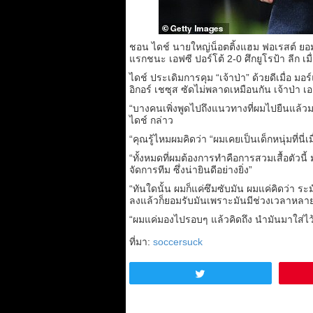
ชอน ไดช์ นายใหญ่น็อตติ้งแฮม ฟอเรสต์ ยอ
แรกชนะ เอฟซี ปอร์โต้ 2-0 ศึกยูโรป้า ลีก เมื่
ไดช์ ประเดิมการคุม “เจ้าป่า” ด้วยดีเมื่อ มอ
อิกอร์ เชซุส ซัดไม่พลาดเหมือนกัน เจ้าป่า
“บางคนเพิ่งพูดไปถึงแนวทางที่ผมไปยืนแล้
ไดช์ กล่าว
“คุณรู้ไหมผมคิดว่า “ผมเคยเป็นเด็กหนุ่มที่นี่เม
“ทั้งหมดที่ผมต้องการทำคือการสวมเสื้อตัวนี
จัดการทีม ซึ่งน่ายินดีอย่างยิ่ง”
“ทันใดนั้น ผมก็แค่ซึมซับมัน ผมแค่คิดว่า ระมัด
ลงแล้วก็ยอมรับมันเพราะมันมีช่วงเวลาหลาย
“ผมแค่มองไปรอบๆ แล้วคิดถึง นำมันมาใส่ไ
ที่มา:
soccersuck
Tweet