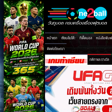
หน้าแรก
เซียนล้มโต๊ะ
ทีเด็ดบอล
หนังสือพิมพ
ติดต่อโฆษณา
กติกาและรางวัล