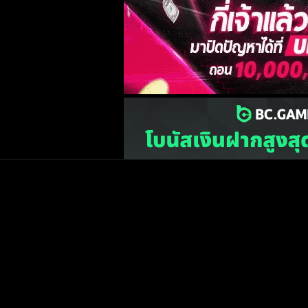
เว็บไซต์
one2ball.net
ไม่มีและไม่สนับสนุนการพน
©2015 ONE2BALL.COM / All rights reserved
หน้าแรก
ข่าวฟุตบ
วิเคราะห์บอล
Priv