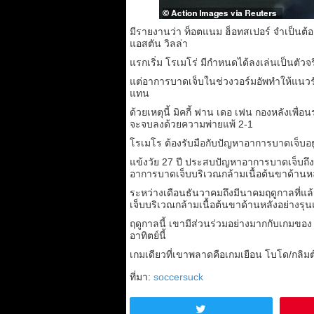
มีรายงานว่า ท็อตแนม ฮ็อทสเปอร์ จำเป็นต้อง
แอสตัน วิลล่า
แรกเริ่ม โรเมโร่ มีกำหนดได้ลงเล่นเป็นตัวจ
แต่อาการบาดเจ็บในช่วงวอร์มอัพทำให้แนวรับ
แทน
ด้วยเหตุนี้ มิคกี้ ฟาน เดอ เฟน กองหลังเพื
จะจบลงด้วยความพ่ายแพ้ 2-1
โรเมโร ต้องรับมือกับปัญหาอาการบาดเจ็บอยู่บ
แข้งวัย 27 ปี ประสบปัญหาอาการบาดเจ็บถึง 10
อาการบาดเจ็บบริเวณกล้ามเนื้อต้นขาด้านห
ระหว่างเดือนธันวาคมถึงมีนาคมฤดูกาลที่แล้ว
เจ็บบริเวณกล้ามเนื้อต้นขาด้านหลังอย่างรุ
ฤดูกาลนี้ เขามีส่วนร่วมอย่างมากกับเกมขอ
อาทิตย์นี้
เกมเดียวที่เขาพลาดคือเกมเยือน โบโด/กลิม
ที่มา:
soccersuck
Tweet