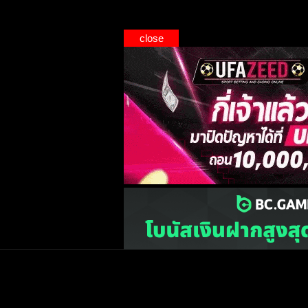
close
เว็บไซต์
one2ball.net
ไม่มีและไม่สนับสนุนการพน
©2015 ONE2BALL.COM / All rights reserved
หน้าแรก
ข่าวฟุตบ
วิเคราะห์บอล
Priv