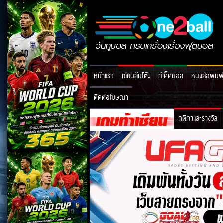
หน้าแรก
เซียนล้มโต๊ะ
ทีเด็ดบอล
หนังสือพิมพ
ติดต่อโฆษณา
กติกาและรางวัล