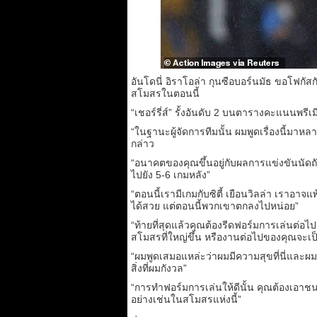
อันโดนี่ อิราโอล่า กุนซือบอร์นมัธ ขอโฟกั
สโมสรในตอนนี้
“เชอร์รี่ส์” รั้งอันดับ 2 บนตารางคะแนนพรี
“ในฐานะผู้จัดการทีมนั้น ผมพูดเรื่องนี้ม
กล่าว
“อนาคตของคุณขึ้นอยู่กับผลการแข่งขันนัด
ไปยัง 5-6 เกมหลัง”
“ตอนนี้เรามีเกมกับซิตี้ เยือนวิลล่า เราอา
ได้สวย แต่ตอนนี้พวกเขาตกลงไปหน่อย”
“ท้ายที่สุดแล้วคุณต้องรีดฟอร์มการเล่นต่อไ
สโมสรที่ใหญ่ขึ้น หรืองานต่อไปของคุณจะเป็
“ผมพูดเสมอแหล่ะว่าผมมีความสุขที่นี่และผ
สิ่งที่ผมกังวล”
“การทำฟอร์มการเล่นให้ดีนั้น คุณต้องเอาชนะ
อย่างเช่นในสโมสรแห่งนี้”