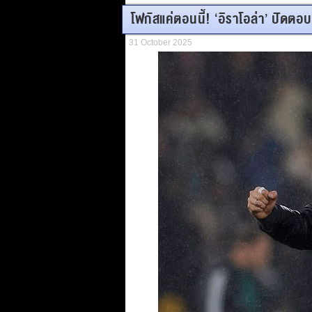
โฟกัสแค่ตอนนี้! ‘อิราโอล่า’ ปัดตอ
31 October 2025