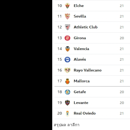
สรุปผล ลาลีกา