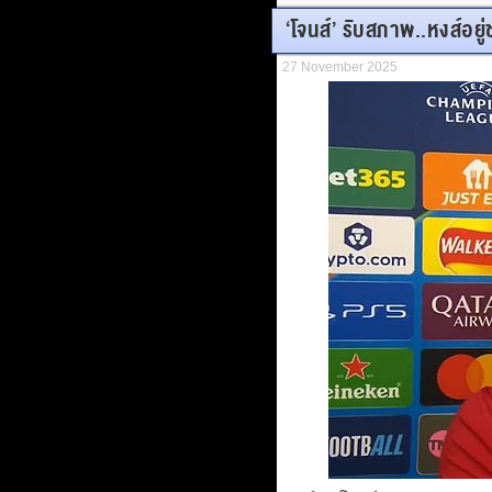
‘โจนส์’ รับสภาพ..หงส์อยู
27 November 2025