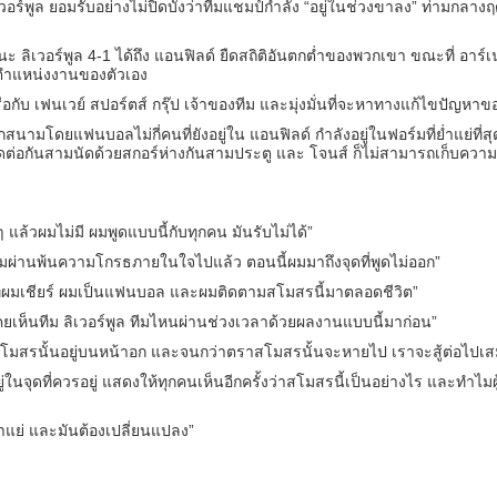
อร์พูล ยอมรับอย่างไม่ปิดบังว่าทีมแชมป์กำลัง “อยู่ในช่วงขาลง” ท่ามกลางฤด
 ลิเวอร์พูล 4-1 ได้ถึง แอนฟิลด์ ยืดสถิติอันตกต่ำของพวกเขา ขณะที่ อาร์เ
ับตำแหน่งงานของตัวเอง
ือกับ เฟนเวย์ สปอร์ตส์ กรุ๊ป เจ้าของทีม และมุ่งมั่นที่จะหาทางแก้ไขปัญห
ากสนามโดยแฟนบอลไม่กี่คนที่ยังอยู่ใน แอนฟิลด์ กำลังอยู่ในฟอร์มที่ย่ำแย่ที่สุด
ติดต่อกันสามนัดด้วยสกอร์ห่างกันสามประตู และ โจนส์ ก็ไม่สามารถเก็บความร
ๆ แล้วผมไม่มี ผมพูดแบบนี้กับทุกคน มันรับไม่ได้”
้ำ ผมผ่านพ้นความโกรธภายในใจไปแล้ว ตอนนี้ผมมาถึงจุดที่พูดไม่ออก”
ที่ผมเชียร์ ผมเป็นแฟนบอล และผมติดตามสโมสรนี้มาตลอดชีวิต”
ยเห็นทีม ลิเวอร์พูล ทีมไหนผ่านช่วงเวลาด้วยผลงานแบบนี้มาก่อน”
าสโมสรนั้นอยู่บนหน้าอก และจนกว่าตราสโมสรนั้นจะหายไป เราจะสู้ต่อไปเส
ในจุดที่ควรอยู่ แสดงให้ทุกคนเห็นอีกครั้งว่าสโมสรนี้เป็นอย่างไร และทำไมผู
ย่ำแย่ และมันต้องเปลี่ยนแปลง”