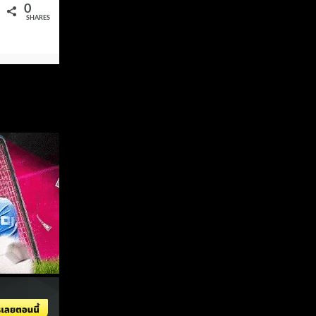
0
SHARES