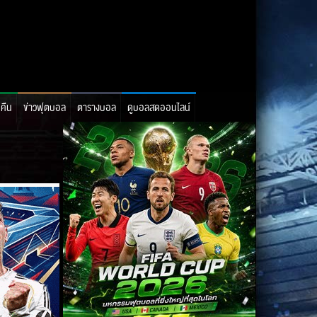
อคืน
ข่าวฟุตบอล
ตารางบอล
ดูบอลสดออนไลน์