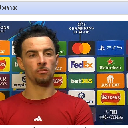
่ช่วงขาลง