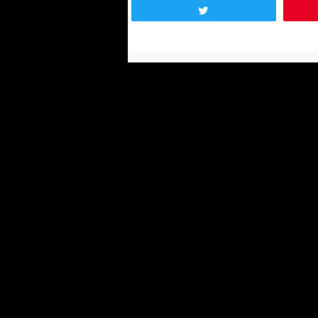
Tweet