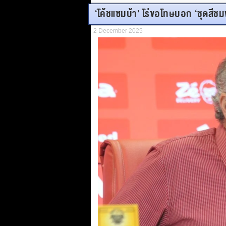
‘โค้ชแซมบ้า’ โร่ขอโทษบอก ‘ชุดสีชมพู’
2 December 2025