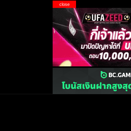
close
เว็บไซต์
one2ball.net
ไม่มีและไม่สนับสนุนการพน
©2015 ONE2BALL.COM / All rights reserved
หน้าแรก
ข่าวฟุตบ
วิเคราะห์บอล
Priv