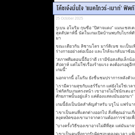
โค้ชเจ๋งมั่นใจ ‘แมคไกวร์-เมาท์’ ฟิตทั
25 October 2025
รูเบน อโมริม กุนซือ “ปิศาจแดง” แมนเชสเตอร
สุดสัปดาห์นี้ นัดในเกมเปิดบ้านพบกับไบรท์ตัน
มา
ขณะเดียวกัน ลิซานโดร มาร์ติเนซ จะเป็นเพียง
ร่างกายอย่างต่อเนื่อง และใกล้จะกลับมาซ้อ
“สภาพทีมตอนนี้ถือว่าดี เรามีข้อสงสัยเล็กน้
สัปดาห์ แต่ไม่ใช่เรื่องร้ายแรง คงต้องรอดูอีกท
เกมนี้”
นอกจากนี้ อโมริม ยังชื่นชมปราการหลังตัวเก
“เรามีความสุขกับแฮร์รี่มาก แต่ยังไม่ใช่เว
โฟกัสกับเกมตรงหน้า เขาอาจไม่ใช่นักเตะอา
ศักยภาพนั้นอยู่แล้ว แค่ต้องแสดงมันออกมา”
เกมนี้ยังเป็นนัดสำคัญสำหรับ บรูโน่ แฟร์นา
“เขาเป็นคนที่แตกต่างออกไป สิ่งที่คุณอ่านเก
หงุดหงิดของเขามาจากความต้องการช่วยเพื่อน
“บางครั้งวิธีของเขาอาจไม่ดีที่สุด แต่มันม
“เขาเป็นคนที่อยากรับผิดชอบตลอดเวลา แพ้แล้วเ