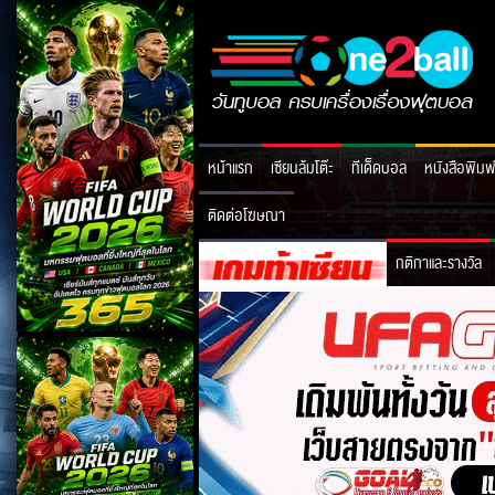
หน้าแรก
เซียนล้มโต๊ะ
ทีเด็ดบอล
หนังสือพิมพ
ติดต่อโฆษณา
กติกาและรางวัล