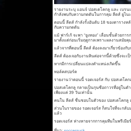
รายงานระบุ แอนจ์ ปอสเตโคกลู และ เบรนแดน 
กำลังพบกับความกดดันในการคุม ลีดส์ ยูไนเ
ตอนนี้ ลีดส์ กำลังรั้งอันดับ 18 ของตารา
กับความกดดัน
แม้ ฟาร์เก้ จะพา “ยูงทอง” เลื่อนชั้นด้วย
มาตั้งแต่ก่อนเริ่มฤดูกาลเพราะผลงานสมัยคุม น
แล้วจากที่ตอนนี้ ลีดส์ ต้องลงมาเกี่ยวข้อ
ลีดส์ ต้องเจอกับงานหินต่อจากนี้ด้วยซึ่งจะเป
หากมีการเปลี่ยนแปลงตำแหน่งเกิดขึ้น
ทอล์คสปอร์ต
รายงานว่าตอนนี้ รอดเจอร์ส กับ ปอสเตโคกลู เ
ปอสเตโคกลู กลายเป็นกุนซือถาวรที่อยู่ในตำแห
เพียงแค่ 39 วันเท่านั้น
คนใน ลีดส์ ชื่นชอบในตัวของ ปอสเตโคกลู แต
ส่วนในรายของ รอดเจอร์ส ก็สนใจที่จะกลับมา
แล้ว
รอดเจอร์ส ห่างหายจากการคุมทีมในพรีเมียร
ที่มา:
soccersuck