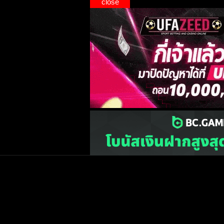
close
เว็บไซต์
one2ball.net
ไม่มีและไม่สนับสนุนการพน
©2015 ONE2BALL.COM / All rights reserved
หน้าแรก
ข่าวฟุตบ
วิเคราะห์บอล
Priv