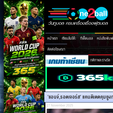
หน้าแรก
เซียนล้มโต๊ะ
ทีเด็ดบอล
หนังสือพิมพ
ติดต่อโฆษณา
กติกาและรางวัล
‘แอนจ์,รอดเจอร์ส’ แคนดิเดตคุมยูง
27 November 2025