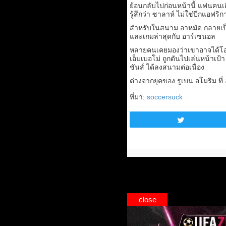
ย้อนกลับไปก่อนหน้านี้ แฟนคนเด
รู้สึกว่า ซาลาห์ ไม่ใช่ปีกแอฟริก
สำหรับในสนาม อาหมัด กลายเป็น
และเกมล่าสุดกับ อาร์เซนอล
หลายคนเคยมองว่าเขาอาจได้โอกา
เอ็มเบอโม่ ถูกดันไปเล่นหน้าเป้
ชันส์ ได้ลงสนามต่อเนื่อง
ต่างจากยุคของ รูเบน อโมริม ที่
ที่มา:
soccersuck
Tweet
close