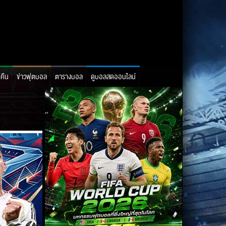
อคืน
ข่าวฟุตบอล
ตารางบอล
ดูบอลสดออนไลน์