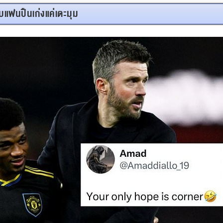
บแฟนปืนเก่งแค่เตะมุม