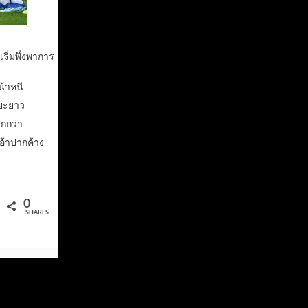
เริ่มพึ่งพาการ
น้าหนี
ะยะยาว
ากกว่า
อ้าปากค้าง
0
SHARES