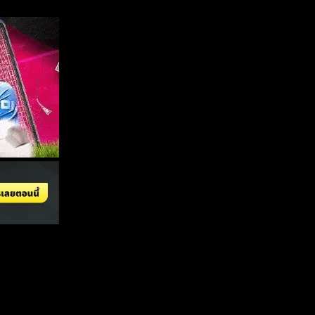
จัดทำขึ้นเพื่อความบันเทิงเท่านั้น
ดูบอลออนไลน์
ทีเด็ดบอลวันนี้
ราคาบอล
วิเคราะห์บอล