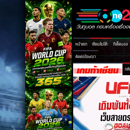
หน้าแรก
เซียนล้มโต๊ะ
ทีเด็ดบอล
ติดต่อโฆษณา
กติ