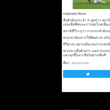
indykaila News
สื่อตัวปั่นประจำ X ปูดข่าว สถาน
เล่นเซ็ตพีซและการทุ่มไกลเพื่
สถานีทีวีระบุว่า การกระทำดัง
พวกเขาต้องการให้ทีมต่างๆ ปร
ทีวีต่างๆ อยากเห็นเกมการแข่งขั
พวกเขาเชื่อด้วยว่า เกมการแข่
และลุกขึ้นมาเชียร์อย่างเต็มที่
ที่มา:
soccersuck
Tweet