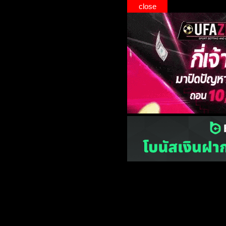
close
เว็บไซต์
one2ball.net
ไม่มีและไม่
©2015 ONE2BALL.COM / All rights reserved
หน้าแรก
ข่
Privacy Policy