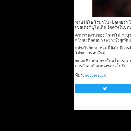
ฟาบริซิโอ โรมาโน่ เปิดเผยว่า
เชสเตอร์ ยูไนเต็ด อีกครั้งใน
ตามรายงานของ โรมาโน่ ระบุว่า
สโมสรติดต่อมา เพราะยังผูกพัน
อย่างไรก็ตาม ตอนนี้ยังไม่มีการ
โค้ชถาวรคนใหม่
ขณะเดียวกัน ภายในสโมสรแมนฯ ยู
การอำลาตำแหน่งของอโมริม
ที่มา:
soccersuck
Tweet