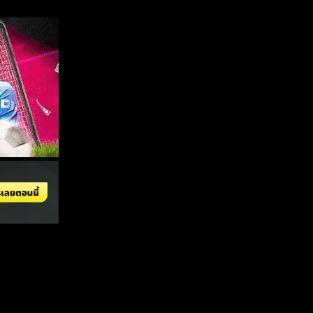
จัดทำขึ้นเพื่อความบันเทิงเท่านั้น
ดูบอลออนไลน์
ทีเด็ดบอลวันนี้
ราคาบอล
วิเคราะห์บอล