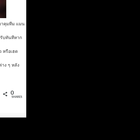
มาคุมทีม แมน
รับทันทีหาก
าว หรือเฮด
่าง ๆ หลัง
0
SHARES