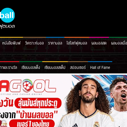
หนังสือพิมพ์
วิเคราะห์บอล
ราคาบอล
ไฮไลท์ฟุตบอล
ผลบอลสด
ผลบอลเมื่
กาและรางวัล
เซียนบอลเต็ง
เซียนบอลสเต็ป
สปอนเซอร์
Hall of Fame