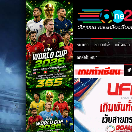
หน้าแรก
เซียนล้มโต๊ะ
ทีเด็ดบอล
ติดต่อโฆษณา
กติ