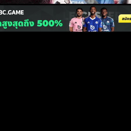
สนับสนุนการพนันในทุกรูปแบบ ทีมงานหวังเพียงให้เยาวชน สนใจมุ่งเน้นด้านกีฬาเป็นสำคัญ 
าวฟุตบอล
ไฮไลท์ฟุตบอล
โปรแกรมถ่ายทอดสด
ทีเด็ดบอล
ผลบอลเมื่อคืน