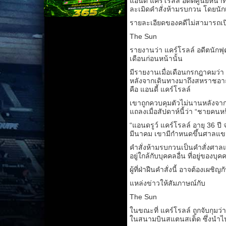
แอนดี้ แคร์โรลล์ อดีตศูนย์หน้า
ละเมิดคำสั่งห้ามรบกวน โดยนัก
รายละเอียดของคดีไม่สามารถเป
The Sun
รายงานว่า แคร์โรลล์ อดีตนักฟ
เดือนก่อนหน้านั้น
มีรายงานเมื่อเดือนกรกฎาคมว่า อด
หลังจากเดินทางมาถึงสหราชอาณา
คือ แอนดี้ แคร์โรลล์
เขาถูกควบคุมตัวไม่นานหลังจาก
แถลงเมื่อสัปดาห์นี้ว่า “ชายคนห
“แอนดรูว์ แคร์โรลล์ อายุ 36 ปี 
มีนาคม เขามีกำหนดขึ้นศาลแขวง
คำสั่งห้ามรบกวนเป็นคำสั่งศาลแพ
อยู่ใกล้กับบุคคลอื่น ที่อยู่ของบุ
ผู้ที่ฝ่าฝืนคำสั่งนี้ อาจต้องเผช
แหล่งข่าวให้สัมภาษณ์กับ
The Sun
ในขณะที่ แคร์โรลล์ ถูกจับกุมว่
ในสนามบินสแตนสเต็ด ซึ่งนำไป