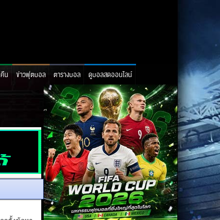
อคืน
ข่าวฟุตบอล
ตารางบอล
ดูบอลสดออนไลน์