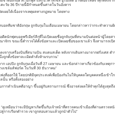
ทีมชาติอังกฤษ ลิเวอร์พูล และนิวคาสเซิล ยูไนเต็ด อาจต้องโทษจำคุกหลังจากถ
เตะวัย 36 ปีรายนี้มีกำหนดขึ้นศาลในวันอังคาร
ิดเผยได้เนื่องจากเหตุผลทางกฎหมาย โดยทาง
ุตบอลทีมชาติอังกฤษ ถูกจับกุมในเดือนเมษายน โดยกล่าวหาว่ากระทำความผิดเ
ีตนักฟุตบอลพรีเมียร์ลีกที่ไม่เปิดเผยชื่อถูกจับกุมที่สนามบินต่อหน้าผู้โดยส
จักร ขณะนี้ตำรวจได้ตั้งข้อหาและเปิดเผยชื่อของเขาแล้ว จึงสามารถเปิด
ลงจากเครื่องบินที่สนามบิน สแตนสเต็ด หลังจากเดินทางมาจากฝรั่งเศส ตำ
นึ่งถูกตั้งข้อหาละเมิดคำสั่งห้ามรบกวน”
จาก เอปปิง ถูกจับกุมเมื่อวันที่ 27 เมษายน และข้อกล่าวหาเกี่ยวข้องกับเหตุก
เชล์มส์ฟอร์ด ในวันที่ 30 ธันวาคม”
่งที่ออกให้ โดยปกติมีจุดประสงค์เพื่อป้องกันไม่ให้บุคคลใดบุคคลหนึ่งเข้าใกล
คคลนั้น หรือทั้งสองอย่าง
ิญกับการดำเนินคดีอาญา ขึ้นอยู่กับสถานการณ์ ซึ่งอาจส่งผลให้จำคุกได้สูงสุดถึง
า “ดูเหมือนว่าจะมีปัญหาเกิดขึ้นกับเจ้าหน้าที่ตรวจคนเข้าเมืองที่ด่านตรวจหน
สู่การเรียกตำรวจ เขาถูกสอบสวนแล้วถูกนำตัวไป”