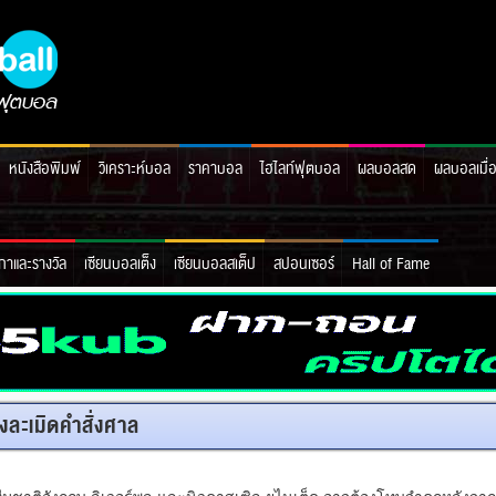
หนังสือพิมพ์
วิเคราะห์บอล
ราคาบอล
ไฮไลท์ฟุตบอล
ผลบอลสด
ผลบอลเมื่
กาและรางวัล
เซียนบอลเต็ง
เซียนบอลสเต็ป
สปอนเซอร์
Hall of Fame
ลังละเมิดคำสั่งศาล