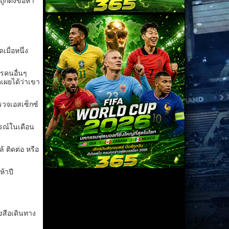
ูกตั้งข้อหา
มื่อหนึ่ง
ารคนอื่นๆ
เผยได้ว่าเขา
รวจเอสเซ็กซ์
ารณ์ในเดือน
้ ติดต่อ หรือ
ห้าปี
ังสือเดินทาง