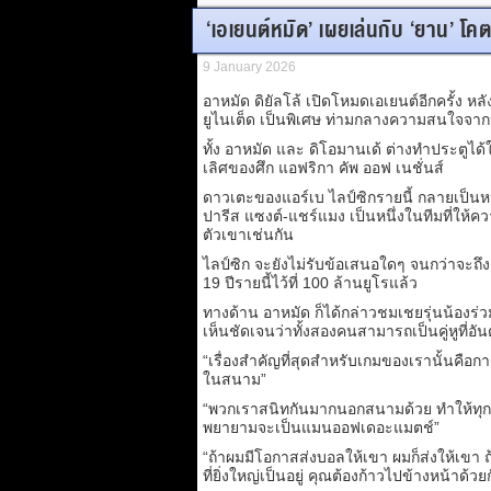
‘เอเยนต์หมัด’ เผยเล่นกับ ‘ยาน’ โคต
9 January 2026
อาหมัด ดิยัลโล้ เปิดโหมดเอเยนต์อีกครั้ง 
ยูไนเต็ด เป็นพิเศษ ท่ามกลางความสนใจจากห
ทั้ง อาหมัด และ ดิโอมานเด้ ต่างทำประตูได
เลิศของศึก แอฟริกา คัพ ออฟ เนชั่นส์
ดาวเตะของแอร์เบ ไลป์ซิกรายนี้ กลายเป็นห
ปารีส แซงต์-แชร์แมง เป็นหนึ่งในทีมที่ให้
ตัวเขาเช่นกัน
ไลป์ซิก จะยังไม่รับข้อเสนอใดๆ จนกว่าจะถึง
19 ปีรายนี้ไว้ที่ 100 ล้านยูโรแล้ว
ทางด้าน อาหมัด ก็ได้กล่าวชมเชยรุ่นน้องร่ว
เห็นชัดเจนว่าทั้งสองคนสามารถเป็นคู่หูที่อัน
“เรื่องสำคัญที่สุดสำหรับเกมของเรานั้นคือก
ในสนาม”
“พวกเราสนิทกันมากนอกสนามด้วย ทำให้ทุกอย
พยายามจะเป็นแมนออฟเดอะแมตช์”
“ถ้าผมมีโอกาสส่งบอลให้เขา ผมก็ส่งให้เขา ถ้า
ที่ยิ่งใหญ่เป็นอยู่ คุณต้องก้าวไปข้างหน้าด้ว