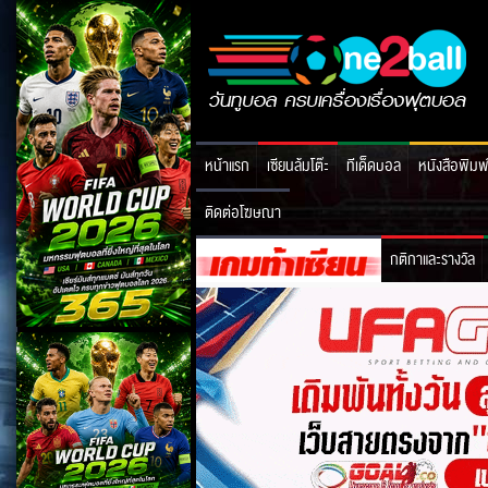
หน้าแรก
เซียนล้มโต๊ะ
ทีเด็ดบอล
หนังสือพิมพ
ติดต่อโฆษณา
กติกาและรางวัล