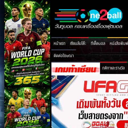
หน้าแรก
เซียนล้มโต๊ะ
ทีเด็ดบอล
หนังสือพิมพ
ติดต่อโฆษณา
กติกาและรางวัล