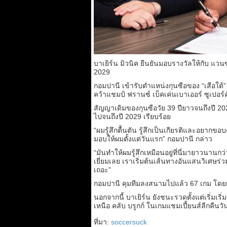
บาเยิร์น มิวนิค ยืนยันมอบรางวัลให้กับ แ
2029
กอมปานี เข้ารับตำแหน่งกุนซือของ “เสือใต้”
คว้าแชมป์ ฟรานซ์ เบ็คเค่นเบาเออร์ ซูเปอร์
สัญญาเดิมของกุนซือวัย 39 ปียาวจนถึงปี 2
ไปจนถึงปี 2029 เรียบร้อย
“ผมรู้สึกตื้นตัน รู้สึกเป็นเกียรติและอย
มอบให้ผมตั้งแต่วันแรก” กอมปานี กล่าว
“มันทำให้ผมรู้สึกเหมือนอยู่ที่นี่มายาวนาน
เยี่ยมเลย เราเริ่มต้นเส้นทางอันแสนวิเศษร่ว
เถอะ”
กอมปานี คุมทีมลงสนามไปแล้ว 67 เกม โดยเ
นอกจากนี้ บาเยิร์น ยังชนะรวดตั้งแต่เริ่มเร
เหนือ คลับ บรูกก์ ในเกมแชมเปี้ยนส์ลีกคืนวั
ที่มา:
soccersuck