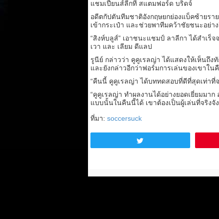
แชมเปี้ยนส์ลีกที่ สแตมฟอร์ด บริดจ์
อดีตกัปตันทีมชาติอังกฤษยกย่องแบ็คซ้ายราย
เข้ากระเป๋า และช่วยพาทีมคว้าชัยชนะอย่างย
“สิงห์บลูส์” เอาชนะแชมป์ ลาลีกา ได้สำเร็
เวา และ เลียม ดีแลป
รูนีย์ กล่าวว่า คูคูเรลญ่า ได้แสดงให้เห็นถึ
และยังกล่าวอีกว่าฟอร์มการเล่นของเขาในคืนนี
“คืนนี้ คูคูเรลญ่า ได้บททดสอบที่ดีที่สุดเท
“คูคูเรลญ่า ทำผลงานได้อย่างยอดเยี่ยมมาก 
แบบนั้นในคืนนี้ได้ เขาต้องเป็นผู้เล่นที่จริงจ
ที่มา:
soccersuck
Tweet