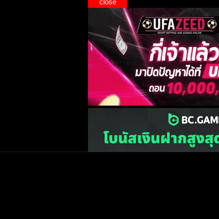
close
เว็บไซต์
one2ball.net
ไม่มีและไม่สนับสนุนการพน
©2015 ONE2BALL.COM / All rights reserved
หน้าแรก
ข่าวฟุตบ
วิเคราะห์บอล
Priv