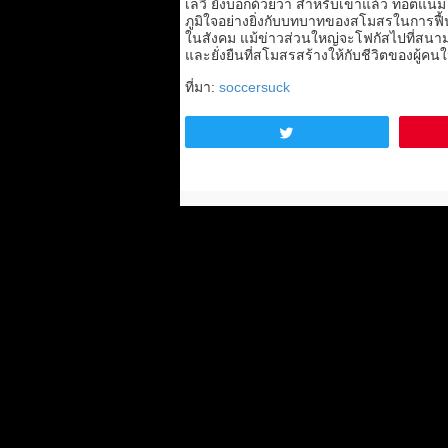
เลวี่ ยังบอกด้วยว่า สำหรับเขาแล้ว ท็อตแน
ภูมิใจอย่างยิ่งกับบทบาทของสโมสรในการฟื้น
ในสังคม แม้ข่าวส่วนใหญ่จะโฟกัสไปที่สนาม
และยั่งยืนที่สโมสรสร้างให้กับชีวิตของผู้คนใ
ที่มา:
soccersuck
Tweet