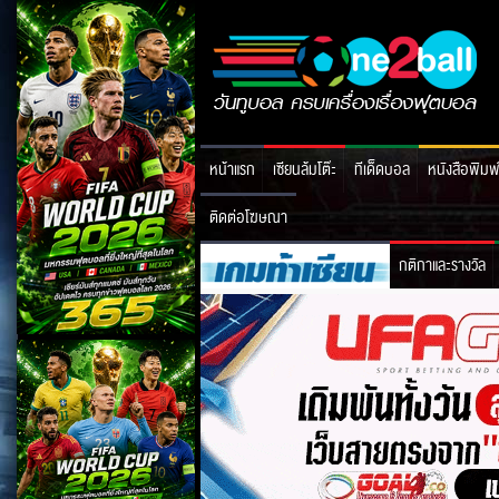
หน้าแรก
เซียนล้มโต๊ะ
ทีเด็ดบอล
หนังสือพิมพ
ติดต่อโฆษณา
กติกาและรางวัล