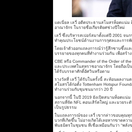
แดเนี่ยล เลวี่ อดีตประธานสโมสรท็อตแน่ม
อาณาจักร ในรายชื่อเกียรติยศช่วงปีใหม่
เลวี่ ซึ่งบริหารสเปอร์สมาตั้งแต่ปี 2001 จนก
ทำคุณประโยชน์ด้านงานการกุศลและการพั
โดยเจ้าตัวออกแถลงการณ์ว่ารู้สึกซาบซึ้งและ
บรรยายของทุกคนที่ทำงานร่วมกัน เพื่อสร้า
CBE หรือ Commander of the Order of the Br
และประเทศในสหราชอาณาจักร โดยถือเป็นขั
ได้รับบรรดาศักดิ์อัศวินหรือดาม
รางวัลที่ เลวี่ ได้รับในครั้งนี้ สะท้อนผล
สโมสรได้ก่อตั้ง Tottenham Hotspur Founda
ทำงานร่วมกับชุมชนมากว่า 20 ปี
นอกจากนี้ ในปี 2019 ยังเปิดสนามท็อตแน่ม ฮ็
สถานที่จัด NFL คอนเสิร์ตใหญ่ และมวยระดับ
เป็นรูปธรรม
ในแถลงการณ์ของ เลวี่ เขากล่าวขอบคุณทุกค
บวกที่เกิดขึ้น ไม่อาจเกิดได้เลยหากขาดคว
พันธมิตรในชุมชน ที่เชื่อเหมือนกันว่า “พลัง