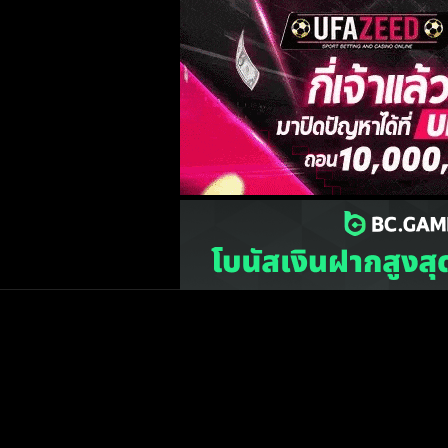
เว็บไซต์
one2ball.net
ไม่มีและไม่สนับสนุนการพน
©2015 ONE2BALL.COM / All rights reserved
หน้าแรก
ข่าวฟุตบ
วิเคราะห์บอล
Priv