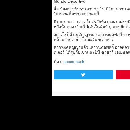
Mundo Deportivo
สื่อเมืองกระทิง รายงานว่า โรเบิร์ต เลวาน
ในตลาดซื้อขายมกราคมนี้
มีรายงานข่าวว่า สโมสรยักษ์จากแดนเศรษฐีน
หลังนั้นตกลงย้ายไปเล่นในคัมป์ นู แบบยืมตัว
อย่างไรก็ดี แม้สัญญาของเลวานดอฟสกี้ จะหมด
หน้ามากกว่าย้ายไปตะวันออกกลาง
หากหมดสัญญาแล้ว เลวานดอฟสกี้ อาจพิจารณ
คเกอร์ ได้คุยกับเขาและปินี่ ซาฮาวี เอเยนต์
ที่มา:
soccersuck
Tweet