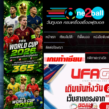
หน้าแรก
เซียนล้มโต๊ะ
ทีเด็ดบอล
หนังสือพิมพ
ติดต่อโฆษณา
กติกาและรางวัล