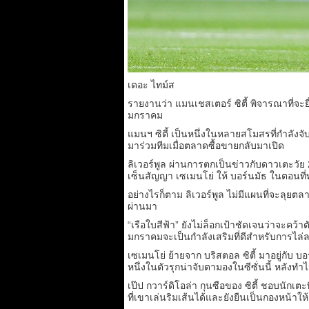
เดอะ ไทม์ส
รายงานว่า แมนเชสเตอร์ ซิตี้ พิจารณาที่จะ
มกราคม
แมนฯ ซิตี้ เป็นหนึ่งในหลายสโมสรที่กำลังจั
มาร่วมทีมเมื่อตลาดซื้อขายกลับมาเปิด
ลิเวอร์พูล ผ่านการตกเป็นข่าวกับดาวเตะวัย
เซ็นสัญญา เซเมนโย่ ให้ บอร์นมัธ ในตอนที่ทำ
อย่างไรก็ตาม ลิเวอร์พูล ไม่มีแผนที่จะลุยต
ผ่านมา
“เรือใบสีฟ้า” ยังไม่ล็อกเป้าชัดเจนว่าจะคว
มกราคมจะเป็นกำลังเสริมที่ดีสำหรับการไล่ลด
เซเมนโย่ ย้ายจาก บริสตอล ซิตี้ มาอยู่กับ 
หนึ่งในตัวรุกน่าจับตามองในซีซั่นนี้ หลัง
เป๊ป กวาร์ดิโอล่า กุนซือของ ซิตี้ ชอบนักเ
ที่เขาเล่นริมเส้นได้และยังยืนเป็นกองหน้าให้