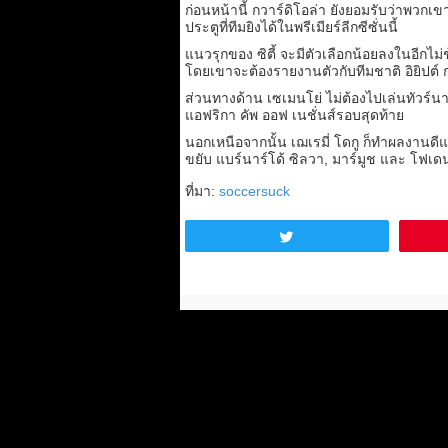
ก่อนหน้านี้ กวาร์ดิโอล่า ยังยอมรับว่าพวกเ
ประตูที่ทีมยิงได้ในพรีเมียร์ลีกซีซั่นนี้
แนวรุกของ ซิตี้ จะมีตัวเลือกน้อยลงในอีกไม
โดยเขาจะต้องรายงานตัวกับทีมชาติ อิยิปต์ ก่อ
ส่วนทางด้าน เซเมนโย่ ไม่ต้องไปเล่นทัวร์นา
แอฟริกา คัพ ออฟ เนชั่นส์รอบสุดท้าย
นอกเหนือจากนั้น เฌเรมี่ โดกู ก็ทำผลงานดีแ
ขยับ แบร์นาร์โด้ ซิลวา, มาร์มูช และ โฟเด
ที่มา:
soccersuck
Tweet