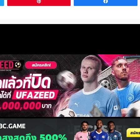
Pin
Share