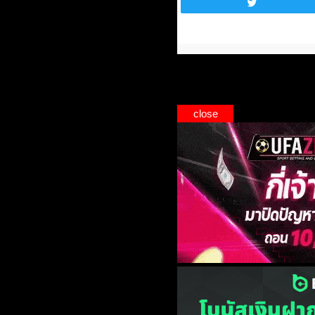
Tweet
close