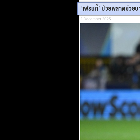
‘เฟรนกี้’ ป่วยพลาดช่วยบาร
2 December 2025