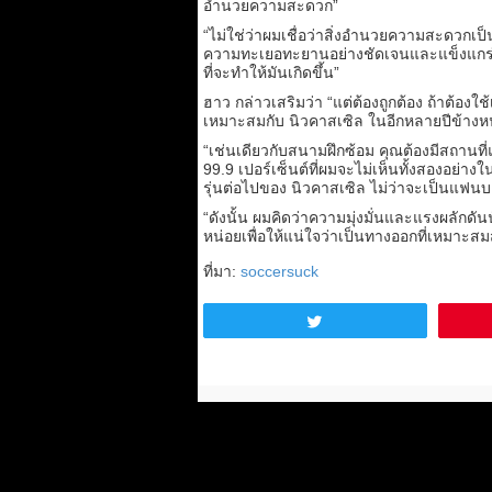
อำนวยความสะดวก”
“ไม่ใช่ว่าผมเชื่อว่าสิ่งอำนวยความสะดวกเป็
ความทะเยอทะยานอย่างชัดเจนและแข็งแกร่ง 
ที่จะทำให้มันเกิดขึ้น”
ฮาว กล่าวเสริมว่า “แต่ต้องถูกต้อง ถ้าต้องใช
เหมาะสมกับ นิวคาสเซิล ในอีกหลายปีข้างหน้า
“เช่นเดียวกับสนามฝึกซ้อม คุณต้องมีสถานที่
99.9 เปอร์เซ็นต์ที่ผมจะไม่เห็นทั้งสองอย่างใ
รุ่นต่อไปของ นิวคาสเซิล ไม่ว่าจะเป็นแฟนบ
“ดังนั้น ผมคิดว่าความมุ่งมั่นและแรงผลักดัน
หน่อยเพื่อให้แน่ใจว่าเป็นทางออกที่เหมาะส
ที่มา:
soccersuck
Tweet