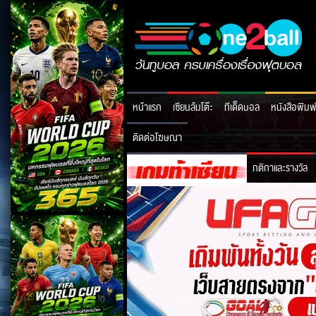
หน้าแรก
เซียนล้มโต๊ะ
ทีเด็ดบอล
หนังสือพิมพ
ติดต่อโฆษณา
กติกาและรางวัล