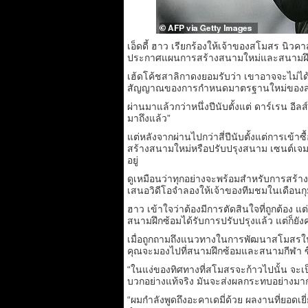
เอ็ดดี้ ฮาว เรียกร้องให้เจ้าของสโมสร 
ประกาศแผนการสร้างสนามใหม่และสนามฝึ
เฮ้ดโค้ชสาลิกาดงยอมรับว่า เขาอาจจะไม่ได้ค
สัญญาณของการกำหนดมาตรฐานใหม่ของ
ผ่านมาแล้วกว่าหนึ่งปีนับตั้งแต่ ดาร์เรน
มาถึงแล้ว”
แต่หลังจากผ่านไปกว่าสี่ปีนับตั้งแต่การเข้า
สร้างสนามใหม่หรือปรับปรุงสนาม เซนต์เจมส์ พ
อยู่
ดูเหมือนว่าทุกอย่างจะพร้อมสำหรับการสร้างส
เสนอวิดีโอจำลองให้เจ้าของทีมชมในเดือนกุม
ฮาว เข้าใจว่าต้องมีการตัดสินใจที่ถูกต้อง 
สนามฝึกซ้อมได้รับการปรับปรุงแล้ว แต่ก็ยังคงอ
เมื่อถูกถามถึงแนวทางในการพัฒนาสโมสรในปี
คุณจะมองไปที่สนามฝึกซ้อมและสนามกีฬา ซึ่
“ในแง่ของทิศทางที่สโมสรจะก้าวไปนั้น จะเ
บวกอย่างแท้จริง มันจะส่งผลกระทบอย่างมากต่
“ผมกำลังพูดถึงอะคาเดมี่ด้วย ผลงานที่ยอดเยี