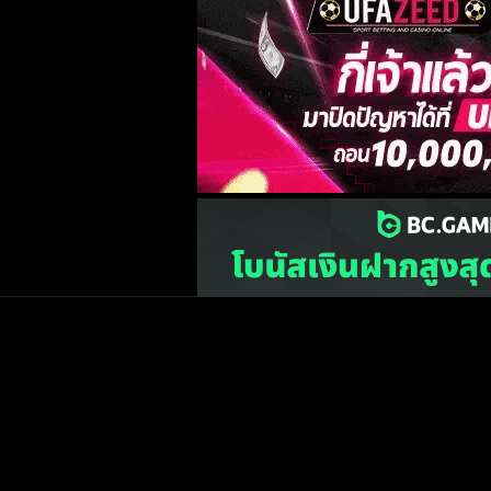
เว็บไซต์
one2ball.net
ไม่มีและไม่สนับสนุนการพน
©2015 ONE2BALL.COM / All rights reserved
หน้าแรก
ข่าวฟุตบ
วิเคราะห์บอล
Priv