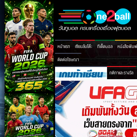
หน้าแรก
เซียนล้มโต๊ะ
ทีเด็ดบอล
หนังสือพิมพ
ติดต่อโฆษณา
กติกาและรางวัล