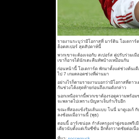
รายงานระบุว่ามีโอกาสที่ มาร์ติน โอเดการ์
ฮ็อตสเปอร์ สุดสัปดาห์นี้
พวกเขาจะต้องเจอกับ สเปอร์ส คู่ปรับร่วม
เขาก็อาจได้นักเตะคืนทัพบ้างเหมือนกัน
ก่อนหน้านี้ โอเดการ์ด พักมาตั้งแต่ช่วงต
ไป 7 เกมตลอดช่วงที่ผ่านมา
อย่างไรก็ตามรายงานบอกว่ามีโอกาสที่ดาวเ
กันช่วงโค้งสุดท้ายก่อนถึงเกมดังกล่าว
นอกเหนือจากนี้พวกเขาต้องรอดูความพร้อมขอ
จะพลาดไปเพราะปัญหาเจ็บกำเริบอีก
ขณะที่สองแข้งริมเส้นแบบ โนนี่ มาดูเอเก้ ก
ลงซ้อมเมื่อวานนี้ (พุธ)
ตอนนี้ อาร์เซน่อล กำลังครองจ่าฝูงของพรีเมี
เดียวนับตั้งแต่เริ่มซีซั่น อีกทั้งกวาดชัยต่
ที่มา:
soccersuck