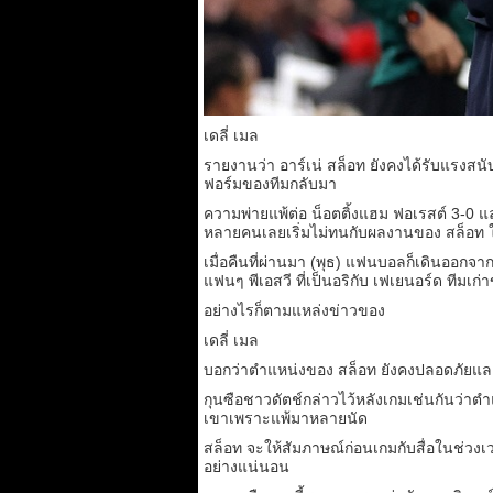
เดลี่ เมล
รายงานว่า อาร์เน่ สล็อท ยังคงได้รับแรงส
ฟอร์มของทีมกลับมา
ความพ่ายแพ้ต่อ น็อตติ้งแฮม ฟอเรสต์ 3-0 แ
หลายคนเลยเริ่มไม่ทนกับผลงานของ สล็อท ใ
เมื่อคืนที่ผ่านมา (พุธ) แฟนบอลก็เดินออกจาก
แฟนๆ พีเอสวี ที่เป็นอริกับ เฟเยนอร์ด ทีมเก่
อย่างไรก็ตามแหล่งข่าวของ
เดลี่ เมล
บอกว่าตำแหน่งของ สล็อท ยังคงปลอดภัยและไ
กุนซือชาวดัตช์กล่าวไว้หลังเกมเช่นกันว่าต
เขาเพราะแพ้มาหลายนัด
สล็อท จะให้สัมภาษณ์ก่อนเกมกับสื่อในช่วงเว
อย่างแน่นอน