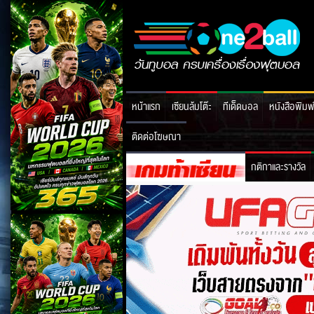
หน้าแรก
เซียนล้มโต๊ะ
ทีเด็ดบอล
หนังสือพิมพ
ติดต่อโฆษณา
กติกาและรางวัล