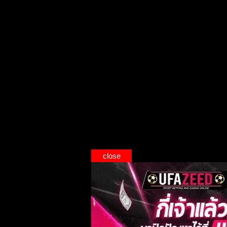
close