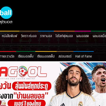
หนังสือพิมพ์
วิเคราะห์บอล
ราคาบอล
ไฮไลท์ฟุตบอล
ผลบอลสด
ผลบอลเมื่
กาและรางวัล
เซียนบอลเต็ง
เซียนบอลสเต็ป
สปอนเซอร์
Hall of Fame