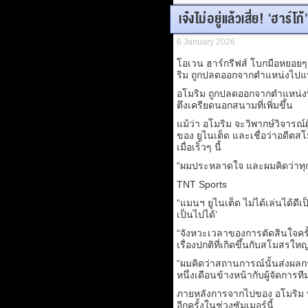
เจ๋งไม่อยู่แล้วเสี่ย! ‘ฮาร์
6 January 2026
โอเวน ฮาร์กรีฟส์ โบกมือหยอยๆ 
ริม ถูกปลดออกจากตำแหน่งไปแ
อโมริม ถูกปลดออกจากตำแหน่งที
ตึงเครียดนอกสนามที่เพิ่มขึ้น
แม้ว่า อโมริม จะวิพากษ์วิจารณ์
ของ ยูไนเต็ด และเชื่อว่าอดีตส
เมื่อเร็วๆ นี้
“ผมประหลาดใจ และผมคิดว่าทุก
TNT Sports
“แมนฯ ยูไนเต็ด ไม่ได้เล่นได้ดีเ
เป็นไปได้’
“จังหวะเวลาของการตัดสินใจครั้งน
เรื่องปกติที่เกิดขึ้นกับสโมสรใหญ่
“ผมคิดว่าสถานการณ์นั้นส่งผล
หนึ่งเดือนข้างหน้ากับผู้จัดการท
ภายหลังการจากไปของ อโมริม ท
อีกครั้งในช่วงซัมเมอร์นี้