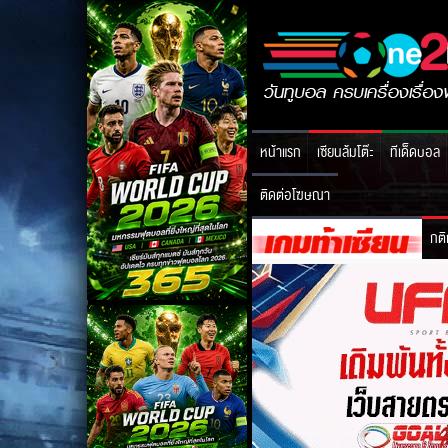
หน้าแรก
เซียนล้มโต๊ะ
ทีเด็ดบอล
ติดต่อโฆษณา
กติ