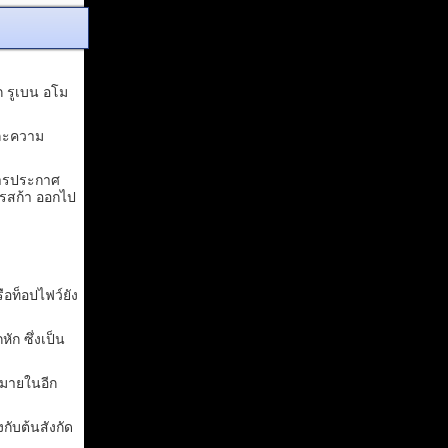
ก รูเบน อโม
และความ
บการประกาศ
เรสก้า ออกไป
ือท็อปไฟว์ยัง
ัก ซึ่งเป็น
กมายในอีก
ับต้นสังกัด