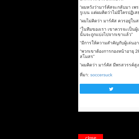
“ผมหวังว่ามาร์คัสจะกลับมา เพราะ
รูเบน แต่ผมคิดว่าไม่มีใครปฏิ
“ผมไม่คิดว่า มาร์คัส ควรอยู่ใ
“ในทีมของเรา เขาควรจะเป็นผู้เ
นั้นจะถูกแบ่งไปจากเขาแล้ว”
“มีการให้ความสำคัญกับผู้เล่นอา
“พวกเขาต้องการกองหน้าอายุ 26-
สโมสร”
“ผมคิดว่า มาร์คัส มีพรสวรรค
ที่มา:
soccersuck
Tweet
close