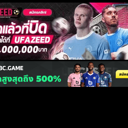
สนับสนุนการพนันในทุกรูปแบบ ทีมงานหวังเพียงให้เยาวชน สนใจมุ่งเน้นด้านกีฬาเป็นสำคัญ 
าวฟุตบอล
ไฮไลท์ฟุตบอล
โปรแกรมถ่ายทอดสด
ทีเด็ดบอล
ผลบอลเมื่อคืน