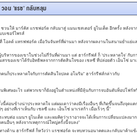
โก้’ วอน ‘แรช’ กลับหลุม
ชวนให้ มาร์คัส แรชฟอร์ด กลับมาสู่ แมนเชสเตอร์ ยูไนเต็ด อีกครั้ง หลังจา
บบเซอร์ไพรส์
่ โอลด์ แทรฟฟอร์ด เมื่อวันจันทร์ที่ผ่านมา หลังจากผลงานในสนามย่ำแย่
ผู้บริหารของเขาในช่วงไม่กี่วันที่ผ่านมา แต่ ฮาร์กรีฟส์ ก็ ‘ประหลาดใจ’ กั
โมสรของเขาได้รับอิทธิพลจากการตัดสินใจของ เชลซี ที่ปล่อยตัว เอ็นโซ่ มา
คนก็ประหลาดใจกับการตัดสินใจปลด อโมริม” ฮาร์กรีฟส์กล่าวกับ
ป็นพิเศษอะไร แต่พวกเขาก็ยังอยู่ในตำแหน่งที่มีลุ้นกับการจบอันดับท็อปโฟร์หร
ี้ค่อนข้างน่าประหลาดใจ แต่ผมเดาว่าคงมีเรื่องอื่นๆ ที่เกิดขึ้นจนถึงจุดแตกห
ๆ อย่างที่เราเห็นกับ เชลซี และ เอ็นโซ่ มาเรสก้า เมื่อเร็วๆ นี้”
กระทบต่อ แมนฯ ยูไนเต็ด และผมคิดว่าเราอาจจะได้เห็นการเปลี่ยนแปลงมา
ีมคนอื่นๆ หลังจากเหตุการณ์ใหญ่ครั้งนี้จบลง”
างด้าน ฮาร์กรีฟส์ ก็หวังว่า แรชฟอร์ด จะทบทวนอนาคตและกลับมาค้าแข้งก