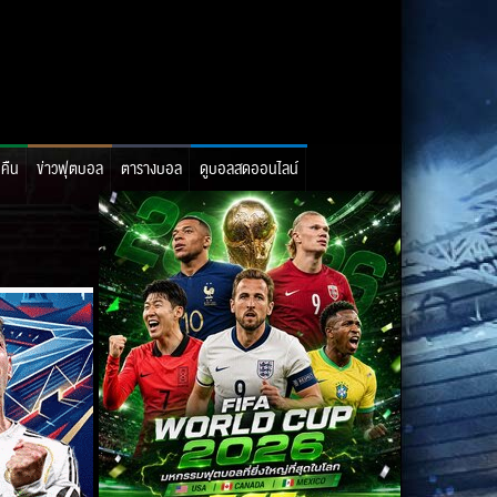
อคืน
ข่าวฟุตบอล
ตารางบอล
ดูบอลสดออนไลน์