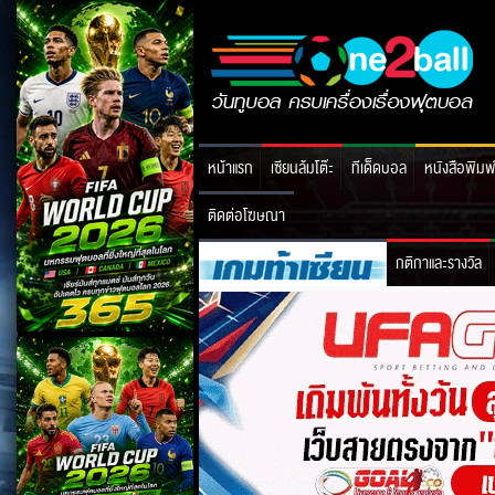
หน้าแรก
เซียนล้มโต๊ะ
ทีเด็ดบอล
หนังสือพิมพ
ติดต่อโฆษณา
กติกาและรางวัล