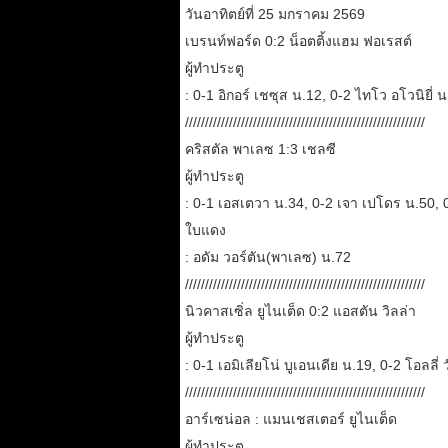
วันอาทิตย์ที่ 25 มกราคม 2569
เบรนท์ฟอร์ด 0:2 น็อตติ้งแฮม ฟอเรสต์
ผู้ทำประตู
: 0-1 อิกอร์ เชซุส น.12, 0-2 ไทโว อโวนิยี่ 
////////////////////////////////////////////////////////////
คริสตัล พาเลซ 1:3 เชลซี
ผู้ทำประตู
: 0-1 เอสเตวา น.34, 0-2 เจา เปโดร น.50,
ใบแดง
: อดัม วอร์ตัน(พาเลซ) น.72
////////////////////////////////////////////////////////////
นิวคาสเซิ่ล ยูไนเต็ด 0:2 แอสตัน วิลล่า
ผู้ทำประตู
: 0-1 เอมิเลียโน่ บูเอนเดีย น.19, 0-2 โอลลี่ 
////////////////////////////////////////////////////////////
อาร์เซน่อล : แมนเชสเตอร์ ยูไนเต็ด
ผู้ทำประตู