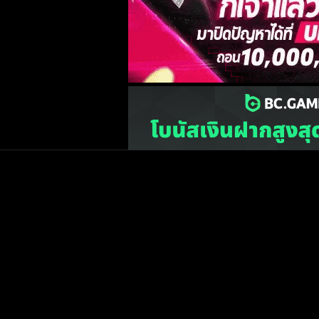
เว็บไซต์
one2ball.net
ไม่มีและไม่สนับสนุนการพน
©2015 ONE2BALL.COM / All rights reserved
หน้าแรก
ข่าวฟุตบ
วิเคราะห์บอล
Priv