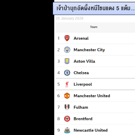
เจ้าป่าบุกอัดผึ้งหนีโซนแดง 5 แต้ม
26 January 2026