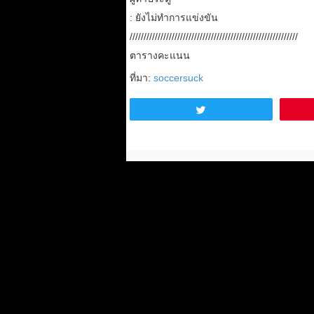
: ยังไม่ทำการแข่งขัน
////////////////////////////////////////////////////////////
ตารางคะแนน
ที่มา:
soccersuck
Tweet