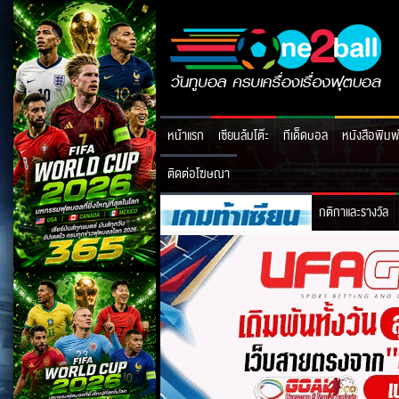
หน้าแรก
เซียนล้มโต๊ะ
ทีเด็ดบอล
หนังสือพิมพ
ติดต่อโฆษณา
กติกาและรางวัล