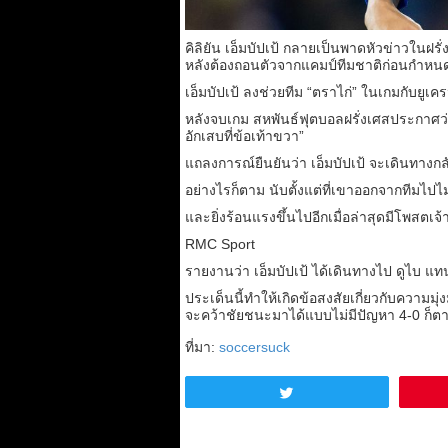
คิลิยัน เอ็มบัปเป้ กลายเป็นพาดหัวข่าวในฝรั
หลังต้องถอนตัวจากแคมป์ทีมชาติก่อนกำห
เอ็มบัปเป้ ลงช่วยทีม “ตราไก่” ในเกมกับยูเค
หลังจบเกม สหพันธ์ฟุตบอลฝรั่งเศสประกาศว
อักเสบที่ข้อเท้าขวา”
แถลงการณ์ยืนยันว่า เอ็มบัปเป้ จะเดินทางกล
อย่างไรก็ตาม นับตั้งแต่ที่เขาออกจากทีมไปไม
และยิ่งร้อนแรงขึ้นไปอีกเมื่อล่าสุดมีโพสตเจ้
RMC Sport
รายงานว่า เอ็มบัปเป้ ได้เดินทางไป ดูไบ แท
ประเด็นนี้ทำให้เกิดข้อสงสัยเกี่ยวกับความมุ
จะคว้าชัยชนะมาได้แบบไม่มีปัญหา 4-0 ก็ต
ที่มา:
soccersuck
Tweet