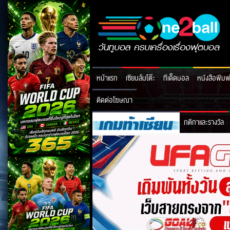
หน้าแรก
เซียนล้มโต๊ะ
ทีเด็ดบอล
หนังสือพิมพ
ติดต่อโฆษณา
กติกาและรางวัล