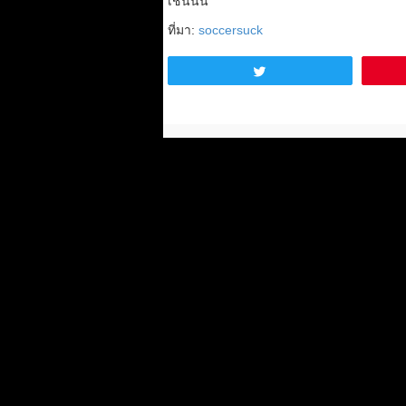
เช่นนั้น”
ที่มา:
soccersuck
Tweet