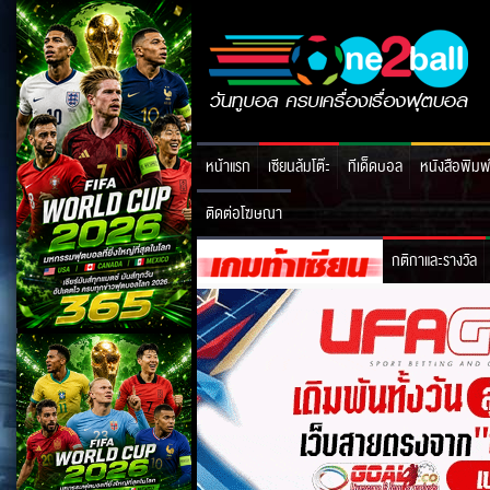
หน้าแรก
เซียนล้มโต๊ะ
ทีเด็ดบอล
หนังสือพิมพ
ติดต่อโฆษณา
กติกาและรางวัล