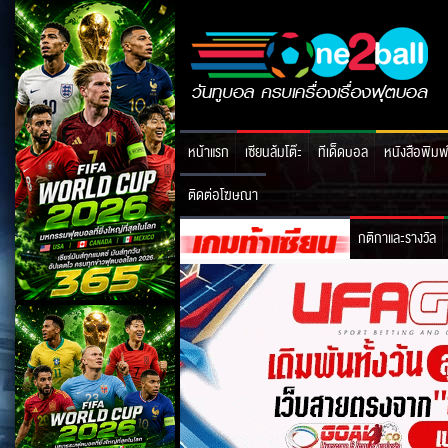
หน้าแรก
เซียนล้มโต๊ะ
ทีเด็ดบอล
หนังสือพิมพ
ติดต่อโฆษณา
กติกาและรางวัล