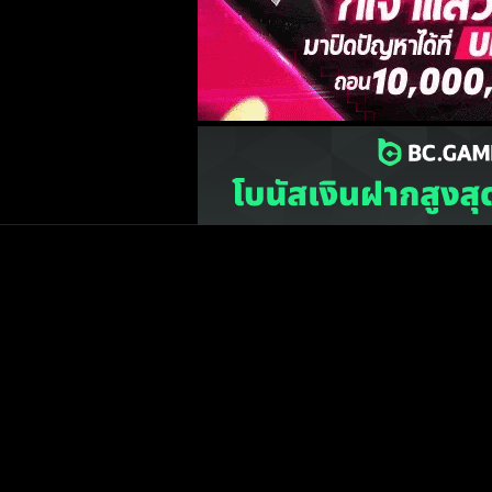
เว็บไซต์
one2ball.net
ไม่มีและไม่สนับสนุนการพน
©2015 ONE2BALL.COM / All rights reserved
หน้าแรก
ข่าวฟุตบ
วิเคราะห์บอล
Priv