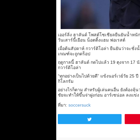
เออร์ลิ่ง ฮาลันด์ โพสต์โซเชียลยืนยันน้ำหนัก
วันเสาร์นี้เยือน น็อตติ้งแฮม ฟอเรสต์
เมื่อต้นสัปดาห์ กวาร์ดิโอล่า ยืนยันว่าจะชั่
เกณฑ์จะถูกดร็อป
ฤดูกาลนี้ ฮาลันด์ กดไปแล้ว 19 ตุงจาก 17
กวาร์ดิโอล่า
“ทุกอย่างเป็นไปด้วยดี” แข้งนอร์เวย์วัย 25
กิโลกรัม
อย่างไรก็ตาม สำหรับผู้เล่นคนอื่น ยังต้องลุ
ชัยจะทำให้ขึ้นจ่าฝูงก่อน อาร์เซน่อล ลงแข่ง
ที่มา:
soccersuck
Tweet