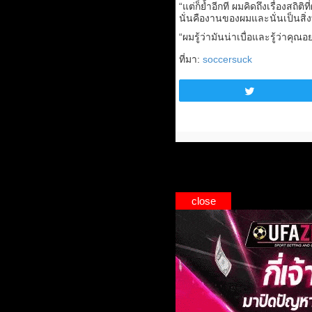
“แต่ก็ย้ำอีกที ผมคิดถึงเรื่องสถ
นั่นคืองานของผมและนั่นเป็นสิ่ง
“ผมรู้ว่ามันน่าเบื่อและรู้ว่าคุณ
ที่มา:
soccersuck
Tweet
close