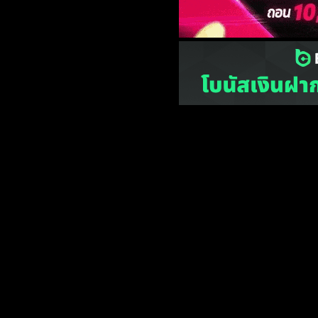
เว็บไซต์
one2ball.net
ไม่มีและไม่
©2015 ONE2BALL.COM / All rights reserved
หน้าแรก
ข่
Privacy Policy