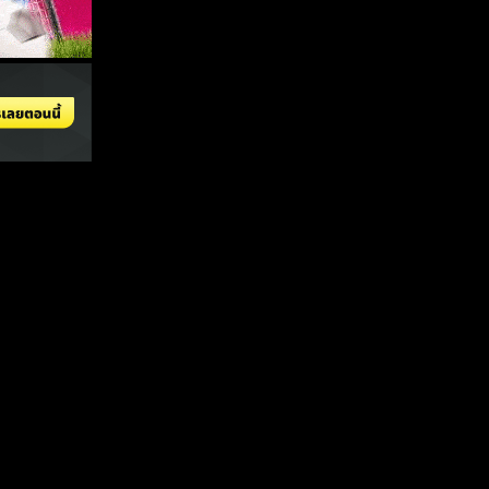
จัดทำขึ้นเพื่อความบันเทิงเท่านั้น
ดูบอลออนไลน์
ทีเด็ดบอลวันนี้
ราคาบอล
วิเคราะห์บอล