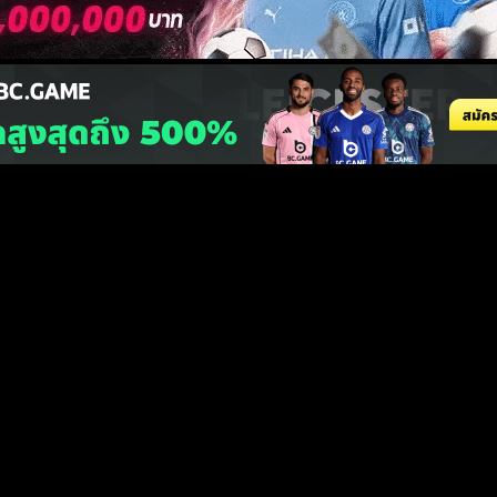
สนับสนุนการพนันในทุกรูปแบบ ทีมงานหวังเพียงให้เยาวชน สนใจมุ่งเน้นด้านกีฬาเป็นสำคัญ 
าวฟุตบอล
ไฮไลท์ฟุตบอล
โปรแกรมถ่ายทอดสด
ทีเด็ดบอล
ผลบอลเมื่อคืน