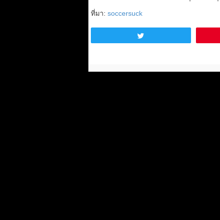
ที่มา:
soccersuck
Tweet