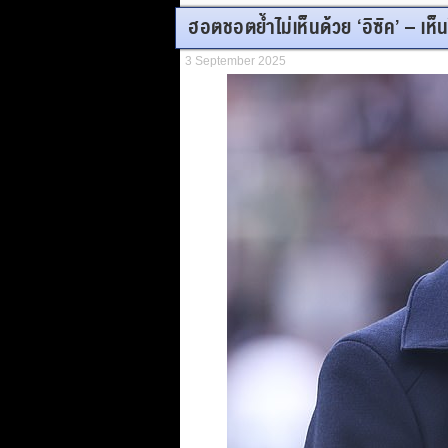
ฮอตชอตย้ำไม่เห็นด้วย ‘อิซัค’ – เห็นใ
3 September 2025