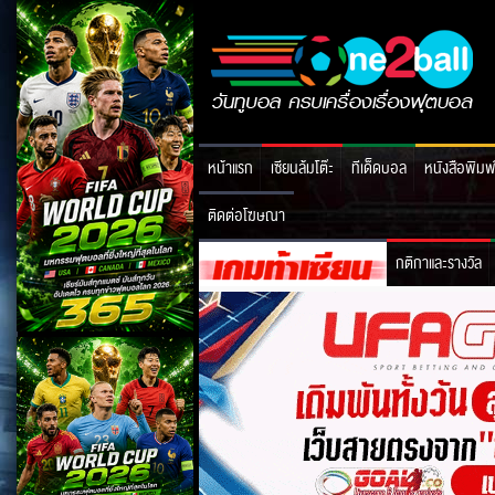
หน้าแรก
เซียนล้มโต๊ะ
ทีเด็ดบอล
หนังสือพิมพ
ติดต่อโฆษณา
กติกาและรางวัล