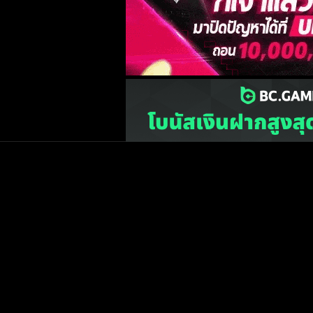
เว็บไซต์
one2ball.net
ไม่มีและไม่สนับสนุนการพน
©2015 ONE2BALL.COM / All rights reserved
หน้าแรก
ข่าวฟุตบ
วิเคราะห์บอล
Priv