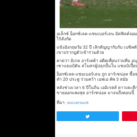
อเล็กซ์ อ็อกซ์เลด-แชมเบอร์เลน มิดฟิลด์จอมพ
ไร้สังกัด
แข้งอังกฤษวัย 32 ปี เลิกสัญญากับกับ เบซิคต
เขาปรากฎตัวเข้าร่วมด้วย
คาดว่า มิเกล อาร์เตต้า อดีตเพื่อนร่วมทีม 
เซาแธมป์ตัน สโมสรผู้ปลุกปั้นใน แชมป์เปี้ย
อ็อกซ์เลด-แชมเบอร์เลน ถูก อาร์เซน่อล ซื้อ
ทำ 20 ประตู ร่วมคว้า เอฟเอ คัพ 3 สมัย
หลังช่วงเวลา 6 ปีในถิ่น เอมิเรตส์ ดาวเตะดีกร
ขายออกแพงสุด อาร์เซน่อล มาจนถึงตอนนี้
ที่มา:
soccersuck
Tweet