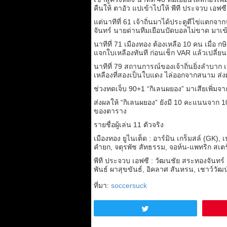
คืนให้ ตาอัว แปเข้าไปให้ พีที ประจวบ เอฟซี
แต่นาทีที่ 61 เจ้าถิ่นมาได้ประตูตีไข่แตกจ
จันทร์ นายด่านทีมเยือนปัดบอลไม่ขาด มาเข้า
นาทีที่ 71 เมืองทอง ต้องเหลือ 10 คน เมื่อ กษ
แจกใบเหลืองทันที ก่อนเช็ก VAR แล้วเปลี่
นาทีที่ 79 สถานการณ์ของเจ้าถิ่นยิ่งลำบาก เม
เหลืองที่สองเป็นใบแดง ไล่ออกจากสนาม ส่งผล
ช่วงทดเจ็บ 90+1 “กิเลนผยอง” มาเสียเพิ่มจาก
ส่งผลให้ “กิเลนผยอง” ยังมี 10 คะแนนจาก 10 น
ของตาราง
รายชื่อผู้เล่น 11 ตัวจริง
เมืองทอง ยูไนเต็ด : อาร์มิน เกร็มสล์ (GK
คำยก, จตุรพัช สัทธรรม, จอห์น-แพทริก สเตร้
พีที ประจวบ เอฟซี : วัฒนชัย สระทองจันทร์ (G
พันธ์ ผาสุขขันธ์, อิคลาศ สันหรน, เชาว์วัฒน
ที่มา:
soccersuck
Tweet