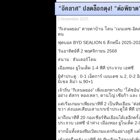
“อิคลาศ” ปลดล็อกตุง! “ต่อพิฆาต
2 November 2025
“กิเลนผยอง” ตายคาบ้าน โดน “เมนเดซ-อิคลาศ-
คน
ฟุตบอล BYD SEALION 6 ลีกหนึ่ง 2025-20
วันอาทิตย์ที่ 2 พฤศจิกายน 2568
สนาม : ธันเดอร์โดม
เมืองทอง ยูไนเต็ด 1-4 พีที ประจวบ เอฟซี
ผู้ทำประตู : 0-1 เอ็ดการ์ เมนเดซ น.2, 0-2 
มิเชล ลิม่า น.90+1
เจ้าถิ่น “กิเลนผยอง” เพิ่งแยกทางกับ “โค้ชอ
อย่าง ดัสกร ทองเหลา, ดานโญ่ เซียก้า และ เ
แต่เริ่มเกมมาเพียงนาทีที่ 2 เป็นทีมเยือน “ต
ขวา ส่งบอลเสียบเสาแรกเข้าประตูให้ พีที ป
มาถึงนาทีที่ 20 กองเชียร์ทีมเยือนได้เฮอีกครั
ประจวบ เอฟซี นำห่าง เมืองทอง ยูไนเต็ด 2
จากนั้นทั้งสองทีมเปิดเกมแลกกันอย่างสูสี แต
เข้าสู่ครึ่งหลัง นาทีที่ 46 ทีมเยือนใส่สกอร์