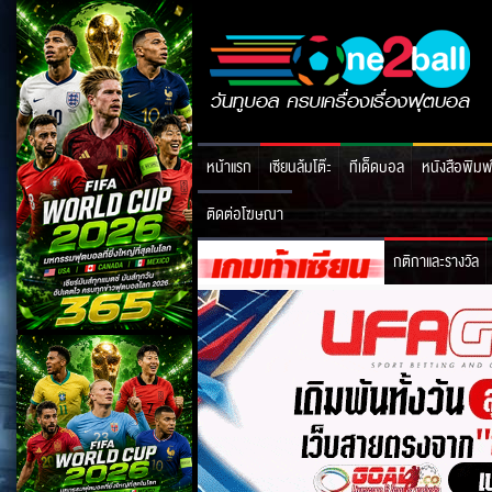
หน้าแรก
เซียนล้มโต๊ะ
ทีเด็ดบอล
หนังสือพิมพ
ติดต่อโฆษณา
กติกาและรางวัล