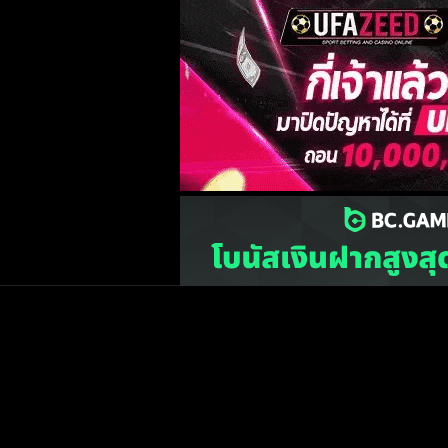
เว็บไซต์
one2ball.net
ไม่มีและไม่สนับสนุนการพน
©2015 ONE2BALL.COM / All rights reserved
หน้าแรก
ข่าวฟุตบ
วิเคราะห์บอล
Priv