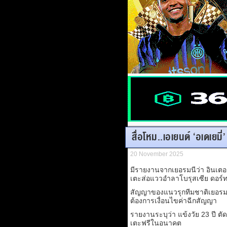
สื่อโหม..เอเยนต์ ‘อเดเยมี่’
20 November 2025
มีรายงานจากเยอรมนีว่า อินเตอร
เตะส่อแววอำลาโบรุสเซีย ดอร์ท
สัญญาของแนวรุกทีมชาติเยอรมนี
ต้องการเงื่อนไขค่าฉีกสัญญา
รายงานระบุว่า แข้งวัย 23 ปี ตั
เตะฟรีในอนาคต