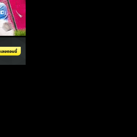
จัดทำขึ้นเพื่อความบันเทิงเท่านั้น
ดูบอลออนไลน์
ทีเด็ดบอลวันนี้
ราคาบอล
วิเคราะห์บอล