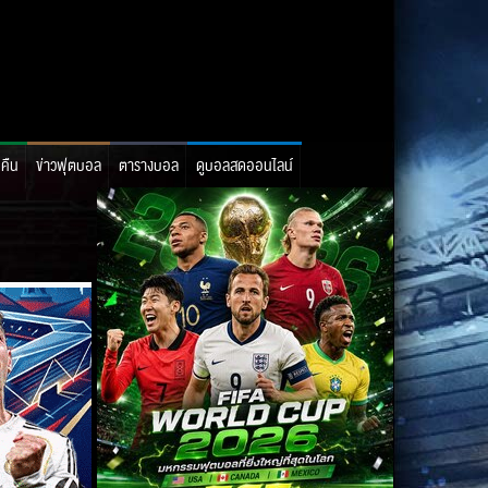
อคืน
ข่าวฟุตบอล
ตารางบอล
ดูบอลสดออนไลน์