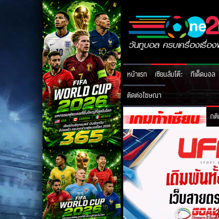
หน้าแรก
เซียนล้มโต๊ะ
ทีเด็ดบอล
ติดต่อโฆษณา
กติ