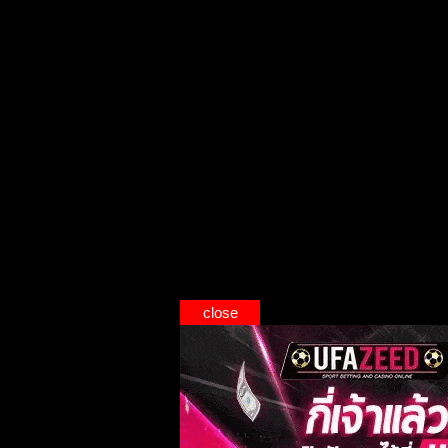
close